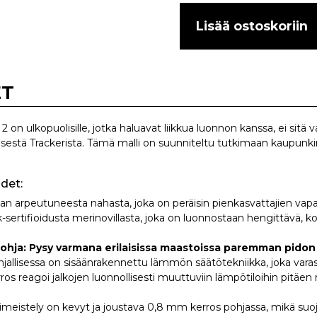
Lisää ostoskoriin
ET
on ulkopuolisille, jotka haluavat liikkua luonnon kanssa, ei sitä
isestä Trackerista. Tämä malli on suunniteltu tutkimaan kaupunk
det:
n arpeutuneesta nahasta, joka on peräisin pienkasvattajien vapaa
ertifioidusta merinovillasta, joka on luonnostaan hengittävä, kos
ohja: Pysy varmana erilaisissa maastoissa paremman pidon
jallisessa on sisäänrakennettu lämmön säätötekniikka, joka varas
s reagoi jalkojen luonnollisesti muuttuviin lämpötiloihin pitäen 
imeistely on kevyt ja joustava 0,8 mm kerros pohjassa, mikä suoja