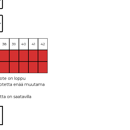
38
39
40
41
42
uote on loppu
 tuotetta enää muutama
tta on saatavilla