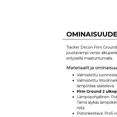
OMINAISUUD
Tracker Decon Firm Ground 2 
joustavampi versio alkuperä
erityisellä maatuntumalla.
Materiaalit ja ominaisuu
Valmistettu luonnostaa
Valmistettu Woolmark-s
lämpötilaa säätelevä
Firm Ground 2 ulkop
Lämpöpohjallinen: Poh
Tämä älykäs lämpökerro
niitä
Pistonkestävä: Pro5 vi