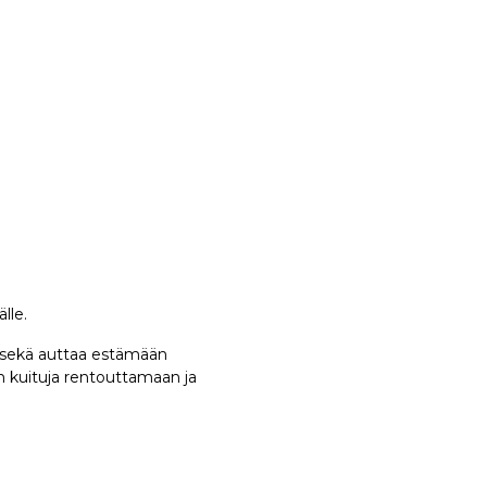
lle.
, sekä auttaa estämään
n kuituja rentouttamaan ja