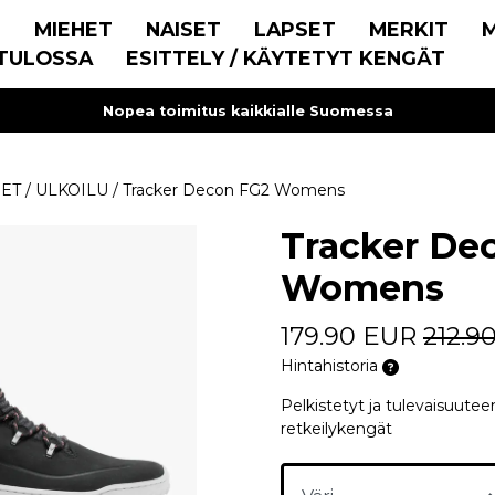
E
MIEHET
NAISET
LAPSET
MERKIT
TULOSSA
ESITTELY / KÄYTETYT KENGÄT
Nopea toimitus kaikkialle Suomessa
SET
/
ULKOILU
/
Tracker Decon FG2 Womens
Tracker De
Womens
179.90 EUR
212.9
Hintahistoria
Pelkistetyt ja tulevaisuutee
retkeilykengät