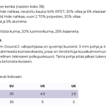
er kenkä (naisten koko 38)
Hide nahkaa, neulottu kaulus 54% RPET, 30% villaa ja 6% elastaan
ld Hide nahkaa, vuori 2 70% polyesteri, 30% villaa
ä ja 5% alumiinia
ttistä kumia, 20% luonnonkumia, 25% lisäaineita
a
rm Ground 2 -ulkopohjassa on syvempi kuviointi. 3 mm pohja ja 4
u tahmeasta kumiseoksesta, jossa on teroitettuja kuusikulmiomuoto
llinen tekniseen polkujuoksuun). Tämä pohja pitää jalkasi tukevast
a betonista kiviseen.
avat kokoaan.