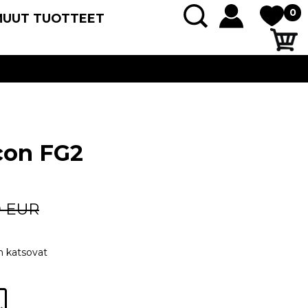
0
MUUT TUOTTEET
con FG2
0 EUR
n katsovat