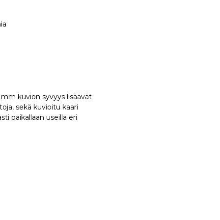
ia
 mm kuvion syvyys lisäävät
ja, sekä kuvioitu kaari
i paikallaan useilla eri