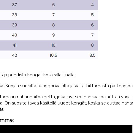
 ja puhdista kengät kostealla liinalla.
uojaa suoralta auringonvalolta ja vältä laittamasta patterin pää
mään nahanhoitoainetta, joka ravitsee nahkaa, palauttaa väriä
ua. On suositeltavaa käsitellä uudet kengät, koska se auttaa naha
ät.
eomme: