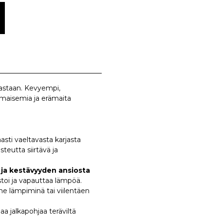
 vastaan. Kevyempi,
imaisemia ja erämaita
sti vaeltavasta karjasta
teutta siirtävä ja
 ja kestävyyden ansiosta
toi ja vapauttaa lämpöä.
ne lämpiminä tai viilentäen
a jalkapohjaa teräviltä