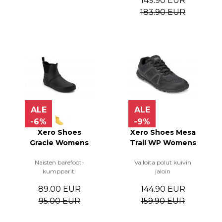
149.90 EUR
183.90 EUR
ALE
ALE
-6%
-9%
Xero Shoes
Xero Shoes Mesa
Gracie Womens
Trail WP Womens
Naisten barefoot-
Valloita polut kuivin
kumpparit!
jaloin
89.00 EUR
144.90 EUR
95.00 EUR
159.90 EUR