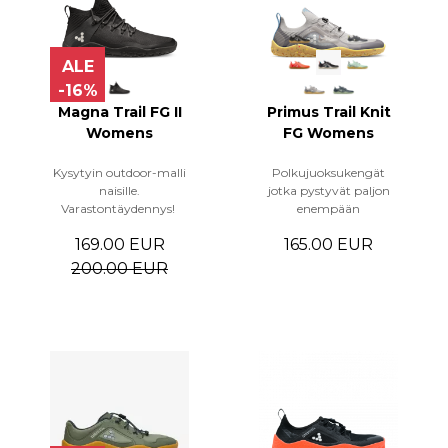
ALE
-16%
Magna Trail FG II
Primus Trail Knit
Womens
FG Womens
Kysytyin outdoor-malli
Polkujuoksukengät
naisille.
jotka pystyvät paljon
Varastontäydennys!
enempään
169.00 EUR
165.00 EUR
200.00 EUR