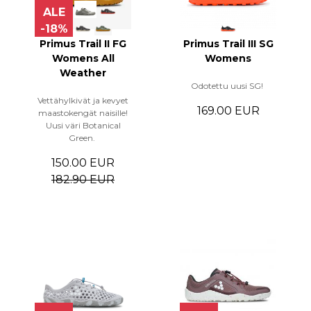
ALE
-18%
Primus Trail II FG
Primus Trail III SG
Womens All
Womens
Weather
Odotettu uusi SG!
Vettähylkivät ja kevyet
169.00 EUR
maastokengät naisille!
Uusi väri Botanical
Green.
150.00 EUR
182.90 EUR