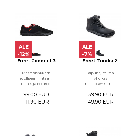
ALE
ALE
-12%
-7%
Freet Connect 3
Freet Tundra 2
Maastolenkkarit
Taipuisa, mutta
edulliseen hintaan!
ryhdikäs
Pienet ja isot koot
maastokenkämalli
99.00 EUR
139.90 EUR
111.90 EUR
149.90 EUR