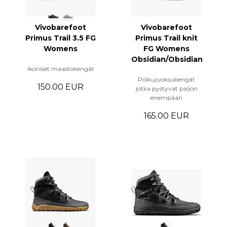
Vivobarefoot
Vivobarefoot
Primus Trail 3.5 FG
Primus Trail knit
Womens
FG Womens
Obsidian/Obsidian
Ikoniset maastokengät
Polkujuoksukengät
150.00 EUR
jotka pystyvät paljon
enempään
165.00 EUR