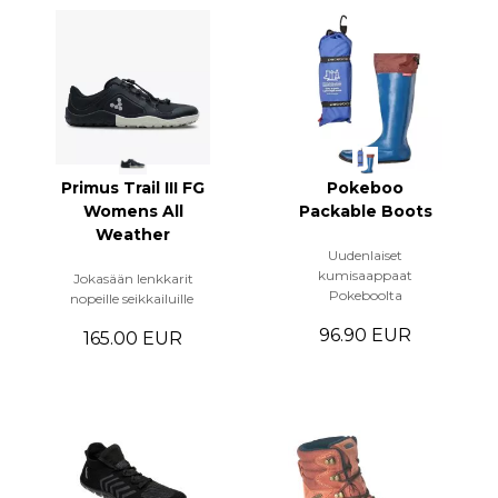
Primus Trail III FG
Pokeboo
Womens All
Packable Boots
Weather
Uudenlaiset
kumisaappaat
Jokasään lenkkarit
Pokeboolta
nopeille seikkailuille
96.90 EUR
165.00 EUR