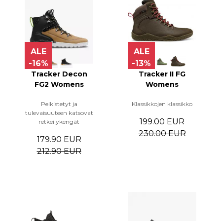
ALE
ALE
-16%
-13%
Tracker Decon
Tracker II FG
FG2 Womens
Womens
Pelkistetyt ja
Klassikkojen klassikko
tulevaisuuteen katsovat
199.00 EUR
retkeilykengät
230.00 EUR
179.90 EUR
212.90 EUR