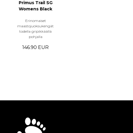
Primus Trail SG
Womens Black
Erinomaiset
maastojuoksukengät
todella gripikkäällä
pohjalla
146.90 EUR