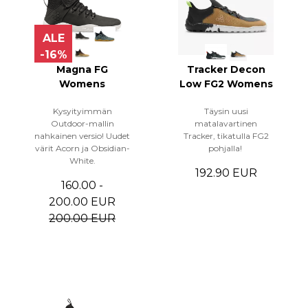
ALE
-16%
Magna FG
Tracker Decon
Womens
Low FG2 Womens
Kysyityimmän
Täysin uusi
Outdoor-mallin
matalavartinen
nahkainen versio! Uudet
Tracker, tikatulla FG2
värit Acorn ja Obsidian-
pohjalla!
White.
192.90 EUR
160.00 -
200.00 EUR
200.00 EUR