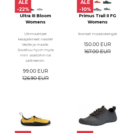
ALE
ALE
-22%
-10%
Ultra III Bloom
Primus Trail II FG
Womens
Womens
Ultimaattiset
Ikoniset maastokengät
kesäjalkineet naisille!
150.00 EUR
Vesille ja maalle.
Soveltuu hyvin myös
167.00 EUR
mm. sisätöihin tai
salitreeniin.
99.00 EUR
126.90 EUR