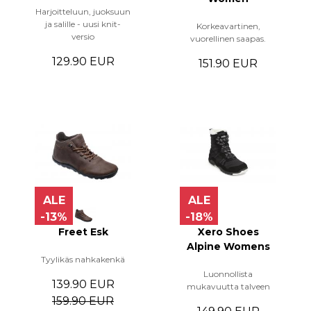
Harjoitteluun, juoksuun
ja salille - uusi knit-
Korkeavartinen,
versio
vuorellinen saapas.
129.90 EUR
151.90 EUR
ALE
ALE
-13%
-18%
Freet Esk
Xero Shoes
Alpine Womens
Tyylikäs nahkakenkä
Luonnollista
139.90 EUR
mukavuutta talveen
159.90 EUR