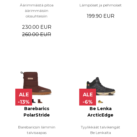
Äärimmäistä pitoa
Lämpöiset ja pehmoiset
äärimmäisiin
199.90 EUR
olosuhteisiin
230.00 EUR
260.00 EUR
ALE
ALE
-13%
-6%
Barebarics
Be Lenka
PolarStride
ArcticEdge
Barebaricsin lämmin
Tyylikkäät talvikengät
talvisaapas
Be Lenkalta