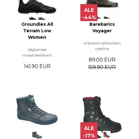
ALE
-44%
Groundies All
Barebarics
Terrain Low
Voyager
Women
Urbaanin seikkailijan
unelma
Vegaaniset
maastolenkkarit
89.00 EUR
141.90 EUR
159.90 EUR
ALE
-17%