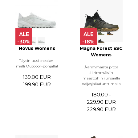
ALE
ALE
-30%
-18%
Novus Womens
Magna Forest ESC
Womens
Täysin uusi sneaker-
malli Outdoor-pohjalla!
Äärimmäistä pitoa
äärimmäisiin
139.00 EUR
maastoihin runsaalla
paljasjalkatuntumalla
199.90 EUR
180.00 -
229.90 EUR
229.90 EUR