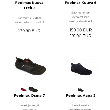
Feelmax Kuuva
Feelmax Kuuva 6
Trek 2
Suomalainen
leveälestinen
Kevyempi versio
vaellusklassikko!
suositusta Kuuvasta!
159.00 EUR
139.90 EUR
191.90 EUR
Feelmax Osma 7
Feelmax Aapa 2
Leveä ja kevyt
Leveä kenkä
kesäkenkä!
monipuoliseen