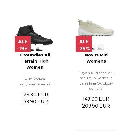
ALE
ALE
-19%
-29%
Groundies All
Novus Mid
Terrain High
Womens
Women
Täysin uusi sneaker-
malli puolikorkealla
Puolikorkea
varrella ja Outdoor-
kevytvaelluskenkä
pohjalla!
129.90 EUR
149.00 EUR
159.90 EUR
209.90 EUR