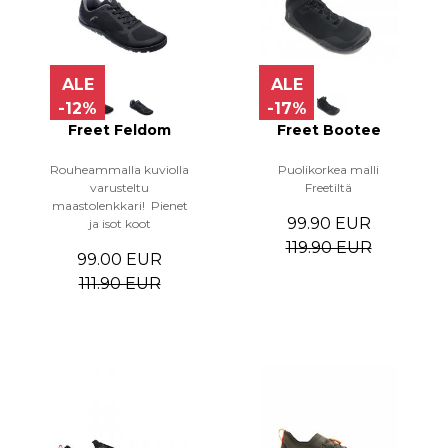
ALE
ALE
-12%
-17%
Freet Feldom
Freet Bootee
Rouheammalla kuviolla
Puolikorkea malli
varusteltu
Freetiltä
maastolenkkari! Pienet
99.90 EUR
ja isot koot
119.90 EUR
99.00 EUR
111.90 EUR