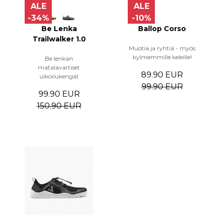
ALE
ALE
-34%
-10%
Be Lenka
Ballop Corso
Trailwalker 1.0
Muotia ja ryhtiä - myös
kylmemmille keleille!
Be lenkan
matalavartiset
89.90 EUR
ulkoilukengät
99.90 EUR
99.90 EUR
150.90 EUR