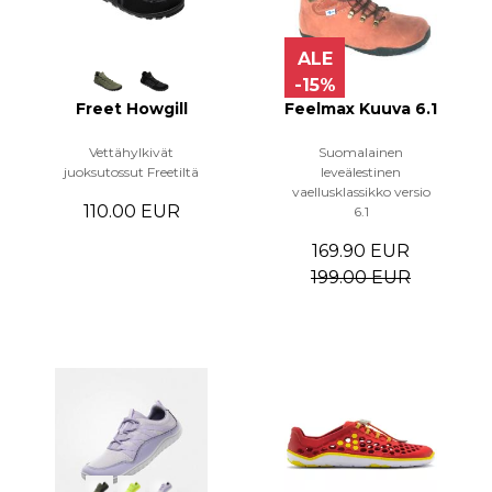
ALE
-15%
Freet Howgill
Feelmax Kuuva 6.1
Vettähylkivät
Suomalainen
juoksutossut Freetiltä
leveälestinen
vaellusklassikko versio
110.00 EUR
6.1
169.90 EUR
199.00 EUR