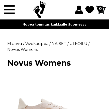
0
Nopea toimitus kaikkialle Suomessa
Etusivu
/
Vivokauppa
/
NAISET
/
ULKOILU
/
Novus Womens
Novus Womens