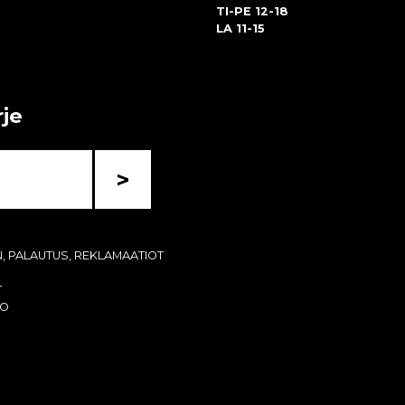
TI-PE 12-18
LA 11-15
rje
>
N, PALAUTUS, REKLAMAATIOT
T
KO