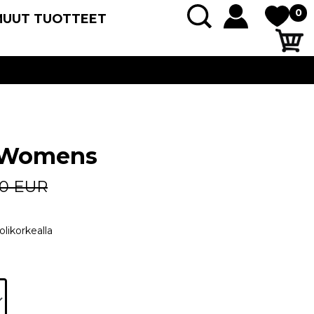
0
MUUT TUOTTEET
 Womens
90 EUR
olikorkealla