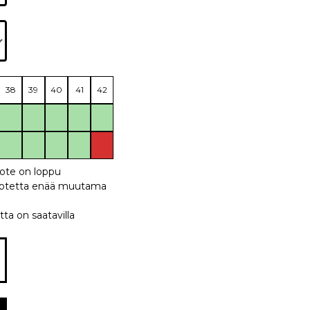
38
39
40
41
42
uote on loppu
 tuotetta enää muutama
tta on saatavilla