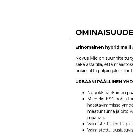
OMINAISUUD
Erinomainen hybridimalli 
Novus Mid on suunniteltu ty
sekä asfaltilla, että maasto
tinkimättä paljain jaloin tu
URBAANI PÄÄLLINEN YH
Nupukkinahkainen pää
Michelin ESC pohja ta
haastavimmissa ympär
maatuntuma ja pito va
maahan.
Valmistettu Portugali
Valmistettu uusiutuvi