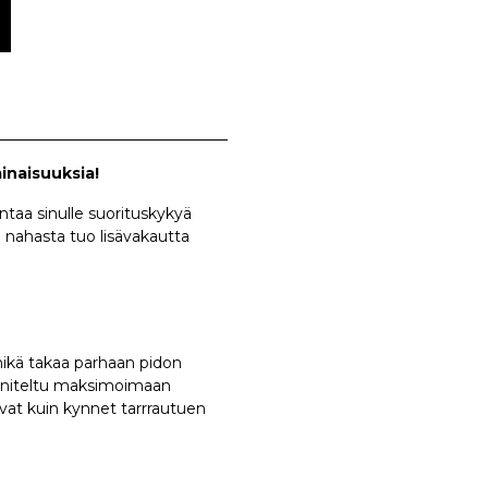
minaisuuksia!
taa sinulle suorituskykyä
a nahasta tuo lisävakautta
mikä takaa parhaan pidon
nniteltu maksimoimaan
vat kuin kynnet tarrrautuen