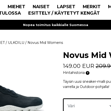
E
MIEHET
NAISET
LAPSET
MERKIT
TULOSSA
ESITTELY / KÄYTETYT KENGÄT
Nopea toimitus kaikkialle Suomessa
SET
/
ULKOILU
/
Novus Mid Womens
Novus Mid
149.00 EUR
209.
Hintahistoria
Täysin uusi sneaker-malli pu
varrella ja Outdoor-pohjalla!