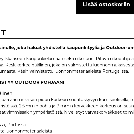
Lisää ostoskoriin
ET
sinulle, joka haluat yhdistellä kaupunkityyliä ja Outdoor-o
ylikkääseen kaupunkielämään sekä ulkoiluun. Pitävä ulkopohja an
ssa. Keskikorkea päällinen, joka on valmistettu luonnonmukaisest
ntumasta. Käsin valmistettu luonnonmateriaaleista Portugalissa.
DISTYY OUTDOOR POHJAAN!
llinen
rjoaa äärimmäisen pidon korkean suorituskyvyn kumiseoksella, 
istöissä. 2,5 mm:n pohja ja 7 mm:n korvakkeen korkeus on suu
ativimmissakin ympäristöissä. Nivelletyt varvaskorvakkeet toimi
ssa, Portossa
sta luonnonmateriaaleista