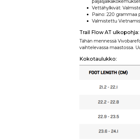
paljasjalkakokemukse
Vettähylkivät: Valmist
Paino: 220 grammaa p
Valmistettu Vietnami
Trail Flow AT ulkopohja:
Tähän mennessä Vivobarefoot
vaihtelevassa maastossa. Uus
Kokotaulukko: