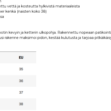
n
ettu vettä ja kosteutta hylkivistä materiaaleista
er kenkä (naisten koko 38)
ssa
in kevyin ja ketterin ulkopohja. Rakennettu nopeaan patikointi
i rakenne maksimoi pidon, kestää kulutusta ja tarjoaa pitkäikäis