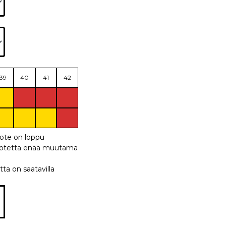
39
40
41
42
uote on loppu
 tuotetta enää muutama
tta on saatavilla