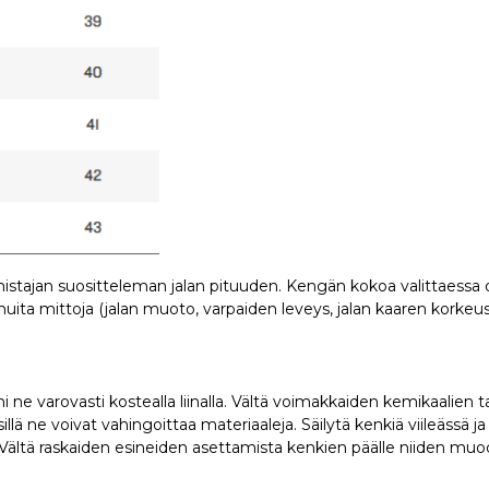
mistajan suositteleman jalan pituuden. Kengän kokoa valittaess
ita mittoja (jalan muoto, varpaiden leveys, jalan kaaren korkeus 
 ne varovasti kostealla liinalla. Vältä voimakkaiden kemikaalien 
llä ne voivat vahingoittaa materiaaleja. Säilytä kenkiä viileässä j
 Vältä raskaiden esineiden asettamista kenkien päälle niiden muod