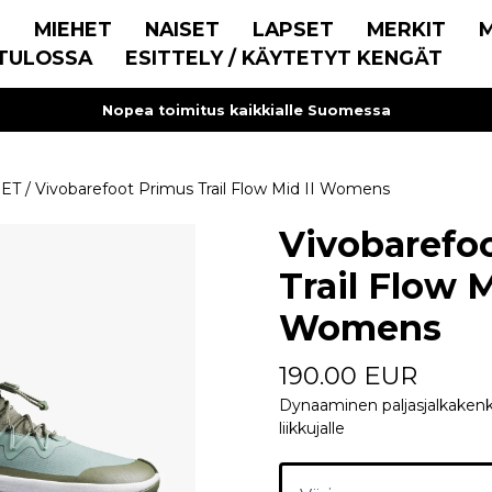
E
MIEHET
NAISET
LAPSET
MERKIT
TULOSSA
ESITTELY / KÄYTETYT KENGÄT
Nopea toimitus kaikkialle Suomessa
SET
/
Vivobarefoot Primus Trail Flow Mid II Womens
Vivobarefo
Trail Flow M
Womens
190.00 EUR
Dynaaminen paljasjalkaken
liikkujalle