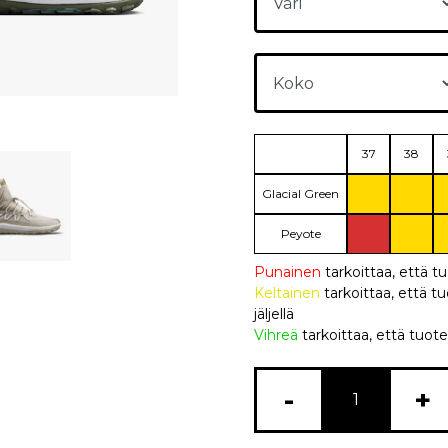
37
38
Glacial Green
Peyote
Punainen
tarkoittaa, että t
Keltainen
tarkoittaa, että
jäljellä
Vihreä
tarkoittaa, että tuote
-
+