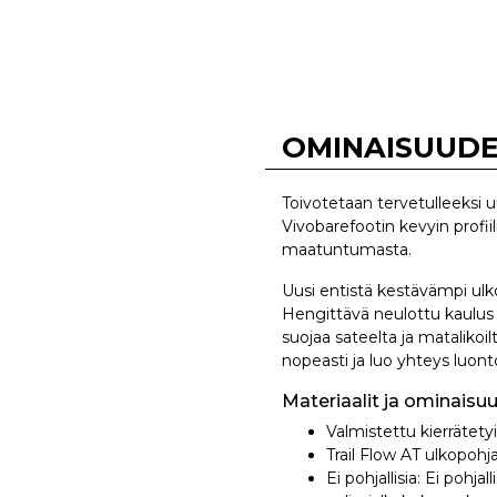
OMINAISUUD
Toivotetaan tervetulleeksi 
Vivobarefootin kevyin profii
maatuntumasta.
Uusi entistä kestävämpi ulko
Hengittävä neulottu kaulus 
suojaa sateelta ja mataliko
nopeasti ja luo yhteys luont
Materiaalit ja ominaisuu
Valmistettu kierrätety
Trail Flow AT ulkopohj
Ei pohjallisia: Ei pohj