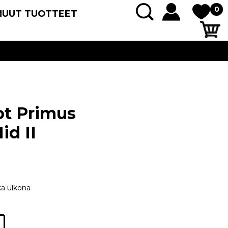
0
MUUT TUOTTEET
ot Primus
id II
kä ulkona