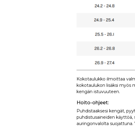
Kokotaulukko ilmoittaa val
kokotaulukon lisäksi myös mu
kengän istuvuuteen.
Hoito-ohjeet:
Puhdistaaksesi kengät, pyyhi
puhdistusaineiden käyttöä, si
auringonvalolta suojattuna.