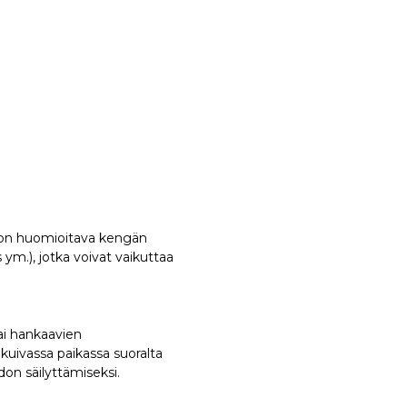
a on huomioitava kengän
ym.), jotka voivat vaikuttaa
tai hankaavien
a kuivassa paikassa suoralta
on säilyttämiseksi.