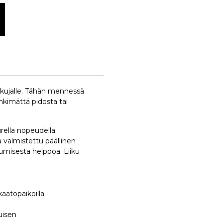
ikkujalle. Tähän mennessä
inkimättä pidosta tai
rella nopeudella.
 valmistettu päällinen
umisesta helppoa. Liiku
kaatopaikoilla
tuisen