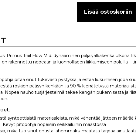
Lisää ostoskoriin
ET
uusi Primus Trail Flow Mid: dynaaminen paljasjalkakenkä ulkona li
li on rakennettu nopeaan ja luonnolliseen liikkumiseen poluilla – t
pohja pitää sinut tukevasti pystyssä ja estää liukumisen jopa suu
estää roskien pääsyn kenkään, ja 90 % kierrätetystä materiaalista
ilta. Nopea nauhoitusjärjestelmä tekee kengän pukemisesta ja riis
oon.
det:
istä synteettisistä materiaaleista, mikä vähentää jätteen määrää 
a: Kevyt pitopohja nopeisiin seikkailuihin maastossa
allisia, mikä tuo sinut entistä lähemmäksi maata ja tarjoaa ainutlaa