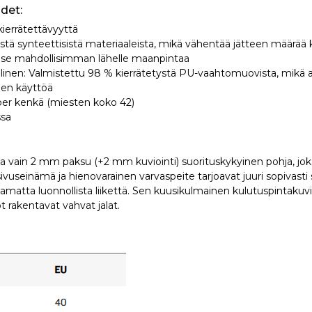
det:
ierrätettävyyttä
istä synteettisistä materiaaleista, mikä vähentää jätteen määrää 
äse mahdollisimman lähelle maanpintaa
allinen: Valmistettu 98 % kierrätetystä PU-vaahtomuovista, mikä
ien käyttöä
er kenkä (miesten koko 42)
ssa
a vain 2 mm paksu (+2 mm kuviointi) suorituskykyinen pohja, jo
sivuseinämä ja hienovarainen varvaspeite tarjoavat juuri sopivasti
amatta luonnollista liikettä. Sen kuusikulmainen kulutuspintakuv
 rakentavat vahvat jalat.