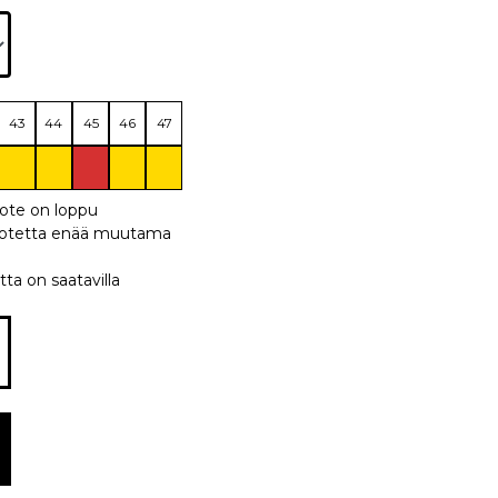
43
44
45
46
47
uote on loppu
 tuotetta enää muutama
tta on saatavilla