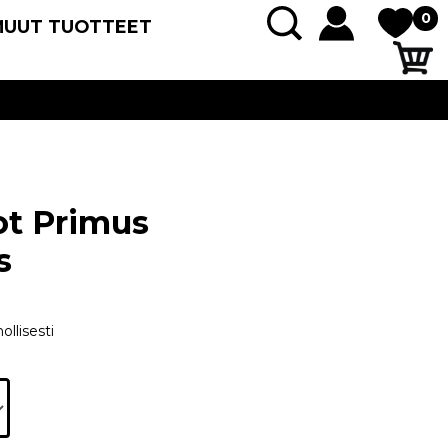
0
MUUT TUOTTEET
ot Primus
s
ollisesti