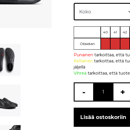
40
41
42
Obsidian
Punainen
tarkoittaa, että t
Keltainen
tarkoittaa, että
jäljellä
Vihreä
tarkoittaa, että tuote
-
+
Lisää ostoskoriin