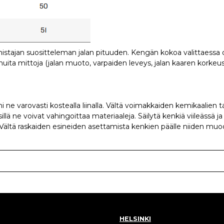
mistajan suositteleman jalan pituuden. Kengän kokoa valittaess
ita mittoja (jalan muoto, varpaiden leveys, jalan kaaren korkeus 
 ne varovasti kostealla liinalla. Vältä voimakkaiden kemikaalien 
llä ne voivat vahingoittaa materiaaleja. Säilytä kenkiä viileässä j
 Vältä raskaiden esineiden asettamista kenkien päälle niiden muod
HELSINKI