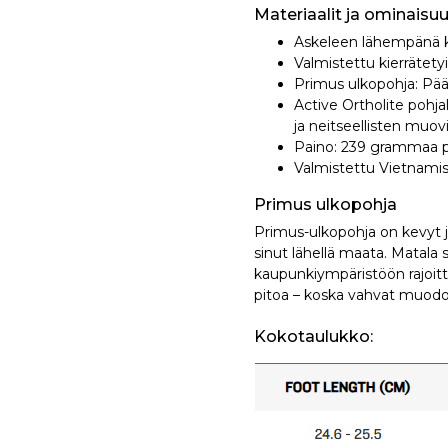
Materiaalit ja ominaisuu
Askeleen lähempänä k
Valmistettu kierrätety
Primus ulkopohja: Pä
Active Ortholite pohj
ja neitseellisten muov
Paino: 239 grammaa p
Valmistettu Vietnami
Primus ulkopohja
Primus-ulkopohja on kevyt j
sinut lähellä maata. Matala 
kaupunkiympäristöön rajoitt
pitoa – koska vahvat muodot
Kokotaulukko: