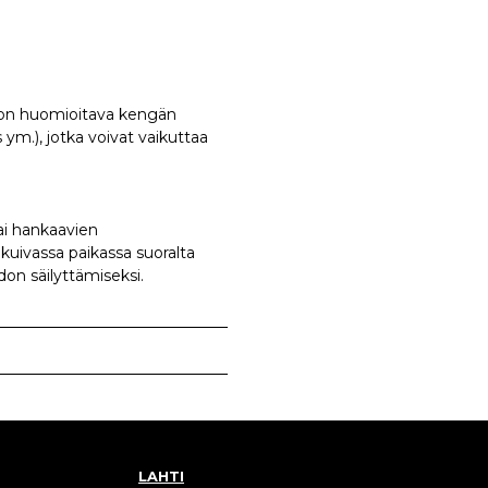
a on huomioitava kengän
ym.), jotka voivat vaikuttaa
tai hankaavien
a kuivassa paikassa suoralta
on säilyttämiseksi.
LAHTI