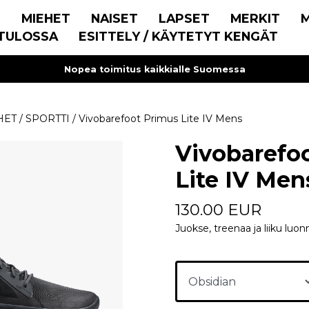
E
MIEHET
NAISET
LAPSET
MERKIT
TULOSSA
ESITTELY / KÄYTETYT KENGÄT
Nopea toimitus kaikkialle Suomessa
HET
/
SPORTTI
/
Vivobarefoot Primus Lite IV Mens
Vivobarefo
Lite IV Men
130.00 EUR
Juokse, treenaa ja liiku luonn