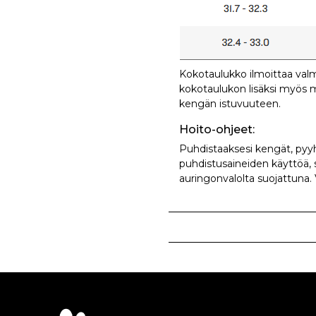
Kokotaulukko ilmoittaa val
kokotaulukon lisäksi myös mu
kengän istuvuuteen.
Hoito-ohjeet:
Puhdistaaksesi kengät, pyyhi
puhdistusaineiden käyttöä, si
auringonvalolta suojattuna.