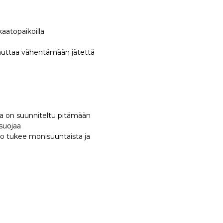
kaatopaikoilla
 auttaa vähentämään jätettä
ka on suunniteltu pitämään
 suojaa
io tukee monisuuntaista ja