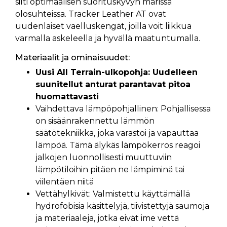
silti optimaalisen suorituskyvyn märissä
olosuhteissa. Tracker Leather AT ovat
uudenlaiset vaelluskengät, joilla voit liikkua
varmalla askeleella ja hyvällä maatuntumalla.
Materiaalit ja ominaisuudet:
Uusi All Terrain-ulkopohja: Uudelleen
suunitellut anturat parantavat pitoa
huomattavasti
Vaihdettava lämpöpohjallinen: Pohjallisessa
on sisäänrakennettu lämmön
säätötekniikka, joka varastoi ja vapauttaa
lämpöä. Tämä älykäs lämpökerros reagoi
jalkojen luonnollisesti muuttuviin
lämpötiloihin pitäen ne lämpiminä tai
viilentäen niitä
Vettähylkivät: Valmistettu käyttämällä
hydrofobisia käsittelyjä, tiivistettyjä saumoja
ja materiaaleja, jotka eivät ime vettä