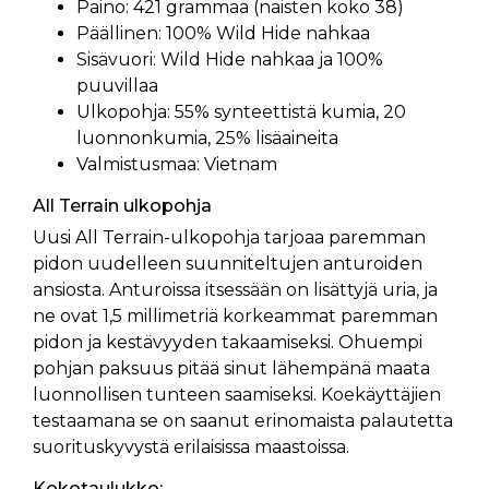
Paino: 421 grammaa (naisten koko 38)
Päällinen: 100% Wild Hide nahkaa
Sisävuori: Wild Hide nahkaa ja 100%
puuvillaa
Ulkopohja: 55% synteettistä kumia, 20
luonnonkumia, 25% lisäaineita
Valmistusmaa: Vietnam
All Terrain ulkopohja
Uusi All Terrain-ulkopohja tarjoaa paremman
pidon uudelleen suunniteltujen anturoiden
ansiosta. Anturoissa itsessään on lisättyjä uria, ja
ne ovat 1,5 millimetriä korkeammat paremman
pidon ja kestävyyden takaamiseksi. Ohuempi
pohjan paksuus pitää sinut lähempänä maata
luonnollisen tunteen saamiseksi. Koekäyttäjien
testaamana se on saanut erinomaista palautetta
suorituskyvystä erilaisissa maastoissa.
Kokotaulukko: