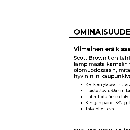
OMINAISUUD
Viimeinen erä klas
Scott Brownit on tehty
lämpimästä kamelinnah
olomuodossaan, mitä k
hyvin niin kaupunkiva
Kenkien yläosa: Pitta
Poistettava, 3.5mm l
Patentoitu 4mm talve
Kengän paino: 342 g (
Talvenkestävä