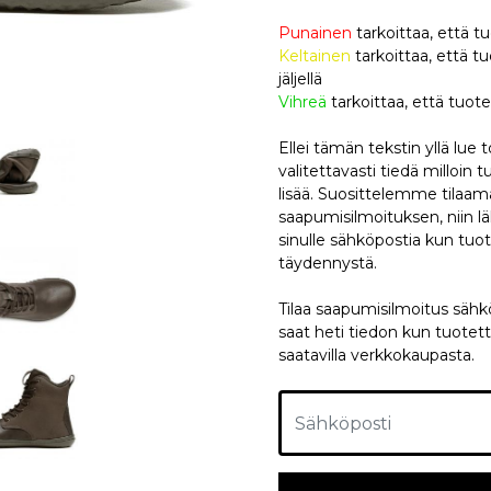
Punainen
tarkoittaa, että t
Keltainen
tarkoittaa, että
jäljellä
Vihreä
tarkoittaa, että tuote
Ellei tämän tekstin yllä lue
valitettavasti tiedä milloin 
lisää. Suosittelemme tilaa
saapumisilmoituksen, niin
sinulle sähköpostia kun tuo
täydennystä.
Tilaa saapumisilmoitus sähköp
saat heti tiedon kun tuotett
saatavilla verkkokaupasta.