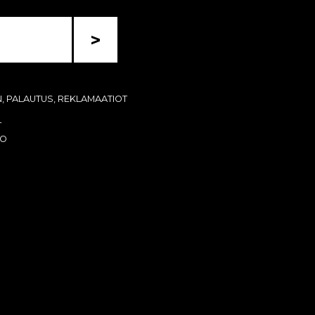
>
N, PALAUTUS, REKLAMAATIOT
T
KO