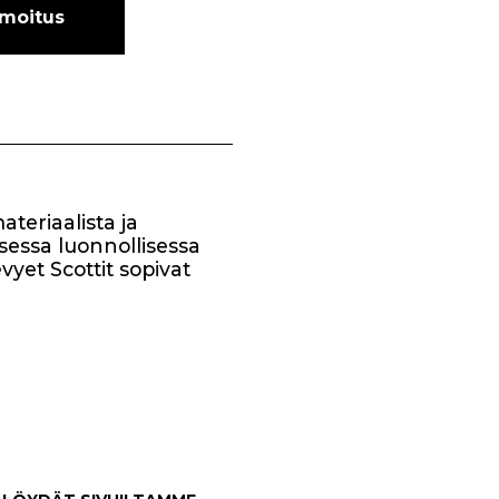
lmoitus
ateriaalista ja
sessa luonnollisessa
yet Scottit sopivat