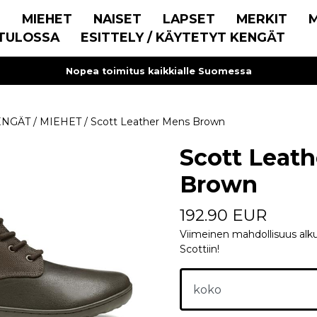
E
MIEHET
NAISET
LAPSET
MERKIT
TULOSSA
ESITTELY / KÄYTETYT KENGÄT
Nopea toimitus kaikkialle Suomessa
ENGÄT
/
MIEHET
/
Scott Leather Mens Brown
Scott Leat
Brown
192.90 EUR
Viimeinen mahdollisuus alk
Scottiin!