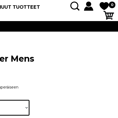
0
MUUT TUOTTEET
her Mens
uperäiseen