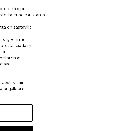
uote on loppu
 tuotetta enää muutama
tta on saatavilla
 toisin, emme
tuotetta saadaan
maan
 lähetämme
te saa
ostiisi, niin
a on jälleen