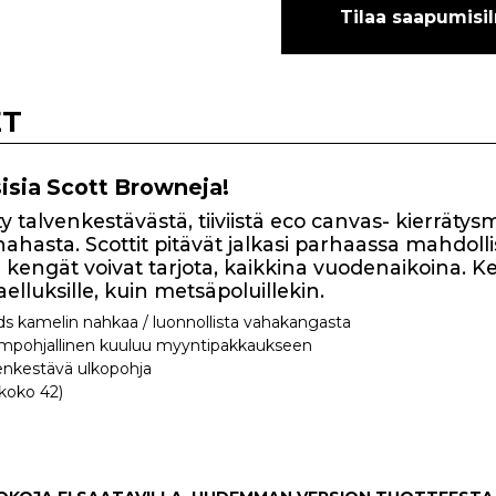
Tilaa saapumisi
ET
sisia Scott Browneja!
 talvenkestävästä, tiiviistä eco canvas- kierrätysm
asta. Scottit pitävät jalkasi parhaassa mahdolli
engät voivat tarjota, kaikkina vuodenaikoina. Kev
elluksille, kuin metsäpoluillekin.
rds kamelin nahkaa / luonnollista vahakangasta
ämpohjallinen kuuluu myyntipakkaukseen
nkestävä ulkopohja
koko 42)