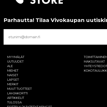
Parhautta! Tilaa Vivokaupan uutiski
MYYMÄLÄT
TOIMITTAMINE
UUTUUDET
MAKSUTAVAT
ALE
YHTEYSTIEDO
MIEHET
KOKOTAULUK
NAISET
LAPSET
MERKIT
MUUT TUOTTEET
LAHJAKORTTI
ARTIKKELIT
TULOSSA
ESITTELY / KÄYTETYT KENGÄT