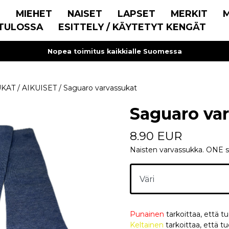
E
MIEHET
NAISET
LAPSET
MERKIT
TULOSSA
ESITTELY / KÄYTETYT KENGÄT
Nopea toimitus kaikkialle Suomessa
UKAT
/
AIKUISET
/
Saguaro varvassukat
Saguaro va
8.90 EUR
Naisten varvassukka. ONE s
Punainen
tarkoittaa, että t
Keltainen
tarkoittaa, että