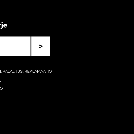
rje
>
N, PALAUTUS, REKLAMAATIOT
T
KO