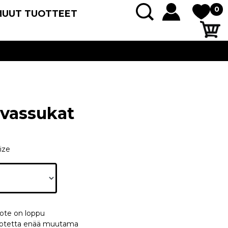
0
MUUT TUOTTEET
rvassukat
ize
uote on loppu
 tuotetta enää muutama