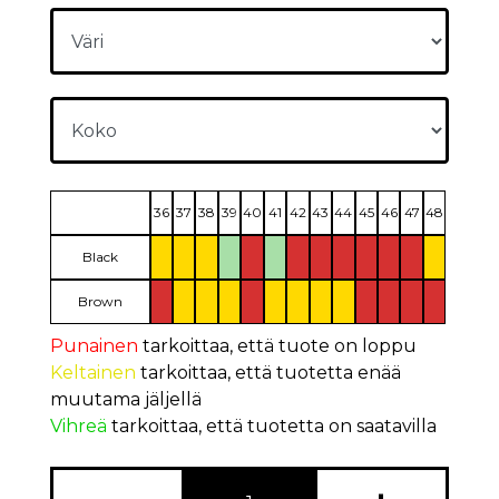
36
37
38
39
40
41
42
43
44
45
46
47
48
Black
Brown
Punainen
tarkoittaa, että tuote on loppu
Keltainen
tarkoittaa, että tuotetta enää
muutama jäljellä
Vihreä
tarkoittaa, että tuotetta on saatavilla