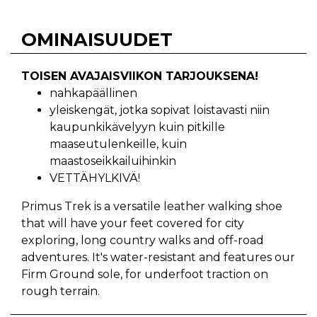
OMINAISUUDET
TOISEN AVAJAISVIIKON TARJOUKSENA!
nahkapäällinen
yleiskengät, jotka sopivat loistavasti niin
kaupunkikävelyyn kuin pitkille
maaseutulenkeille, kuin
maastoseikkailuihinkin
VETTÄHYLKIVÄ!
Primus Trek is a versatile leather walking shoe
that will have your feet covered for city
exploring, long country walks and off-road
adventures. It's water-resistant and features our
Firm Ground sole, for underfoot traction on
rough terrain.