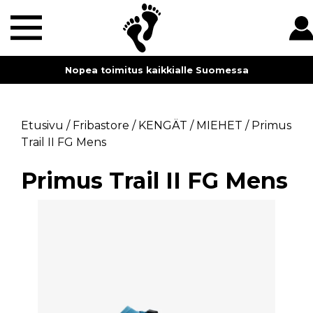
Nopea toimitus kaikkialle Suomessa
Etusivu
/
Fribastore
/
KENGÄT
/
MIEHET
/
Primus
Trail II FG Mens
Primus Trail II FG Mens