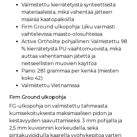
Valmistettu kierrätetyistä synteettisistä
materiaaleista, mikä vähentää jätteen
määrää kaatopaikoilla
Firm Ground ulkopohja: Liiku varmasti
vaihtelevissa maasto-olosuhteissa
Active Ortholite pohjallinen: Valmistettu 98
% kierrätetystä PU-vaahtomuovista, mikä
auttaa vähentämään jätettä ja
neitseellisten muovien käyttöä
Paino: 281 grammaa per kenkä (miesten
koko 42)
Valmistettu Vietnamissa
Firm Ground ulkopohja
FG-ulkopohja on valmistettu tahmeasta
kumisekoituksesta maksimaalisen pidon ja
kestävyyden saavuttamiseksi. 3 mm pohjalla ja
2,5 mm kuvioinnin korkeudella, sekä
pintakuvioidulla kaarella vyöhykepitoa varten