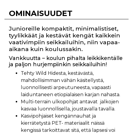
OMINAISUUDET
Junioreille kompaktit, minimalistiset,
tyylikkäät ja kestävät kengät kaikkein
vaativimpiin seikkailuihin, niin vapaa-
aikana kuin koulussakin.
Vankkuutta – koulun pihalta leikkikentälle
ja paljon hurjempiinkin seikkailuihin!
Tehty Wild Hidesta, kestävästä,
mahdollisimman vähän käsitellystä,
luonnollisesti arpeutuneesta, vapaasti
laiduntaneen etiopialaisen karjan nahasta.
Multi-terrain ulkopohjat antavat jalkojen
kasvaa luonnollisella, joustavalla tavalla.
Kasvipohjaiset kengännauhat ja
kierrätetystä PET- materiaalit näissä
kengissä tarkoittavat sitä, että lapsesi voi