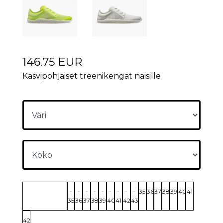
146.75 EUR
Kasvipohjaiset treenikengät naisille
-
-
-
-
-
-
-
-
-
35
36
37
38
39
40
41
35
36
37
38
39
40
41
42
43
42