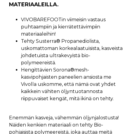
MATERIAALEILLA.
VIVOBAREFOOTin viimeisin vastaus
puhtaampiin ja kierrätettävimpiin
materiaaleihin!
Tehty Susterra® Propanediolista,
uskomattoman korkealaatuisista, kasveista
johdetuista ultrakevyistä bio-
polymeereistä.
Hengittävien Sorona®mesh-
kasvipohjaisten paneelien ansiosta me
Vivolla uskomme, että nämä ovat yhdet
kaikkein vähiten öljyntuotannosta
riippuvaiset kengät, mitä ikinä on tehty.
Enemmän kasveja, vähemmän öljynjalostusta!
Näiden kenkien materiaali on tehty Bio-
pohjaisista polymeereistä, joka auttaa meitä