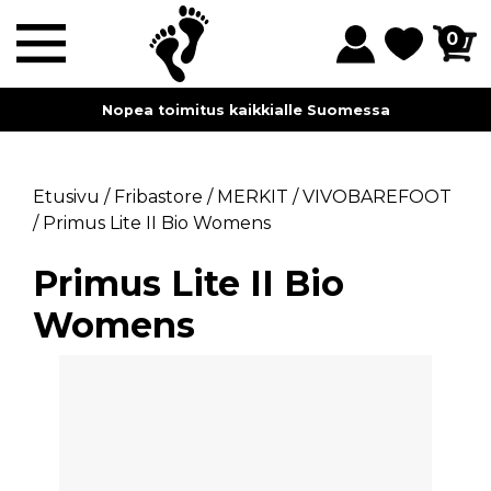
0
Nopea toimitus kaikkialle Suomessa
Etusivu
/
Fribastore
/
MERKIT
/
VIVOBAREFOOT
/
Primus Lite II Bio Womens
Primus Lite II Bio
Womens