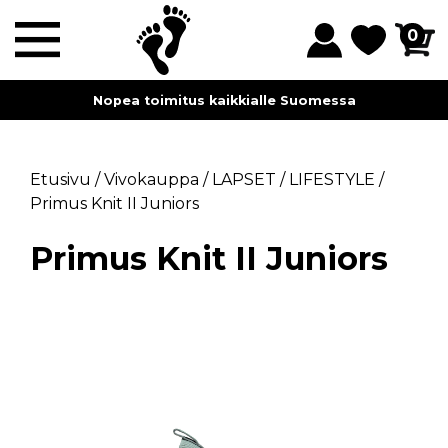
0
Nopea toimitus kaikkialle Suomessa
Etusivu
/
Vivokauppa
/
LAPSET
/
LIFESTYLE
/
Primus Knit II Juniors
Primus Knit II Juniors