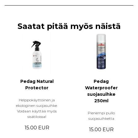
Saatat pitää myös näistä
Pedag Natural
Pedag
Protector
Waterproofer
suojasuihke
Helppokäyttöinen ja
250ml
ekologinen suojasuihke.
Voidaan käyttää myös
Pienempi pullo
sisätiloissa!
suojasuihketta
15.00 EUR
15.00 EUR