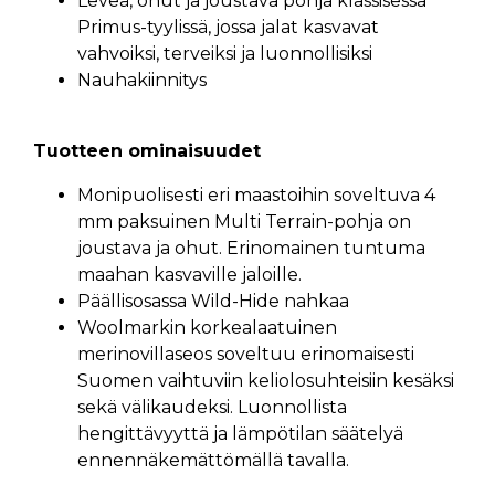
Leveä, ohut ja joustava pohja klassisessa
Primus-tyylissä, jossa jalat kasvavat
vahvoiksi, terveiksi ja luonnollisiksi
Nauhakiinnitys
Tuotteen ominaisuudet
Monipuolisesti eri maastoihin soveltuva 4
mm paksuinen Multi Terrain-pohja on
joustava ja ohut. Erinomainen tuntuma
maahan kasvaville jaloille.
Päällisosassa Wild-Hide nahkaa
Woolmarkin korkealaatuinen
merinovillaseos soveltuu erinomaisesti
Suomen vaihtuviin keliolosuhteisiin kesäksi
sekä välikaudeksi. Luonnollista
hengittävyyttä ja lämpötilan säätelyä
ennennäkemättömällä tavalla.