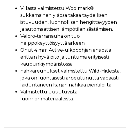
Villasta valmistettu Woolmark®
sukkamainen yläosa takaa täydellisen
istuvuuden, luonnollisen hengittävyyden
ja automaattisen lämpötilan säätämisen.
Velcro-tarranauha on tuo
helppokäyttöisyyttä arkeen
Ohut 4 mm Active-ulkopohjan ansiosta
erittäin hyvä pito ja tuntuma erityisesti
kaupunkiympäristössä.
nahkareunukset valmistettu Wild-Hide:stä,
joka on luontaisesti arpeutunutta vapaasti
laiduntaneen karjan nahkaa pientiloilta.
Valmistettu uusiutuvista
luonnonmateriaaleista.