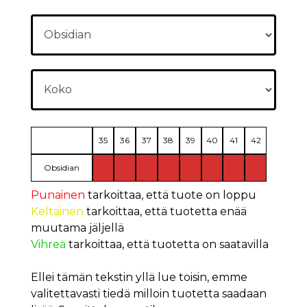
35
36
37
38
39
40
41
42
Obsidian
Punainen
tarkoittaa, että tuote on loppu
Keltainen
tarkoittaa, että tuotetta enää
muutama jäljellä
Vihreä
tarkoittaa, että tuotetta on saatavilla
Ellei tämän tekstin yllä lue toisin, emme
valitettavasti tiedä milloin tuotetta saadaan