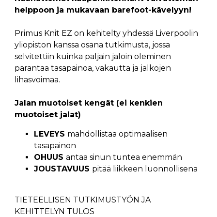
helppoon ja mukavaan barefoot-kävelyyn!
Primus Knit EZ on kehitelty yhdessä Liverpoolin
yliopiston kanssa osana tutkimusta, jossa
selvitettiin kuinka paljain jaloin oleminen
parantaa tasapainoa, vakautta ja jalkojen
lihasvoimaa.
Jalan muotoiset kengät (ei kenkien
muotoiset jalat)
LEVEYS
mahdollistaa optimaalisen
tasapainon
OHUUS
antaa sinun tuntea enemmän
JOUSTAVUUS
pitää liikkeen luonnollisena
TIETEELLISEN TUTKIMUSTYÖN JA
KEHITTELYN TULOS