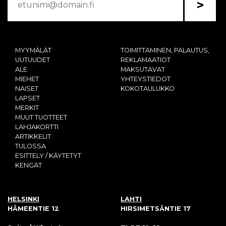
>
MYYMÄLÄT
TOIMITTAMINEN, PALAUTUS,
UUTUUDET
REKLAMAATIOT
ALE
MAKSUTAVAT
MIEHET
YHTEYSTIEDOT
NAISET
KOKOTAULUKKO
LAPSET
MERKIT
MUUT TUOTTEET
LAHJAKORTTI
ARTIKKELIT
TULOSSA
ESITTELY / KÄYTETYT
KENGÄT
HELSINKI
LAHTI
HÄMEENTIE 12
HIRSIMETSÄNTIE 17