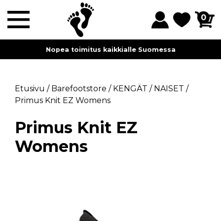
0
Nopea toimitus kaikkialle Suomessa
Etusivu
/
Barefootstore
/
KENGÄT
/
NAISET
/
Primus Knit EZ Womens
Primus Knit EZ
Womens