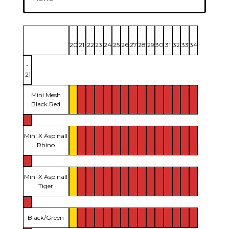
-
-
-
-
-
-
-
-
-
-
-
-
-
-
-
20
21
22
23
24
25
26
27
28
29
30
31
32
33
34
-
21
Mini Mesh
Black Red
Mini X Aspinall
Rhino
Mini X Aspinall
Tiger
Black/Green