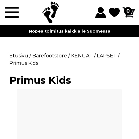
0
Nopea toimitus kaikkialle Suomessa
Etusivu
/
Barefootstore
/
KENGÄT
/
LAPSET
/
Primus Kids
Primus Kids