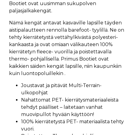
Bootiet ovat uusimman sukupolven
paljasjalkakengät.
Nämä kengät antavat kasvaville lapsille täyden
aistipalautteen rennolla barefoot- tyylillä. Ne on
tehty kierrätetystä vettähylkivästä polyesteri-
kankaasta ja ovat omiaan välikauteen 100%
kierrätetyn fleece- vuorilla ja poistettavalla
thermo- pohjallisella. Primus Bootiet ovat
kaikkien säiden kengät lapsille, niin kaupunkiin
kuin luontopoluillekin .
Joustavat ja pitävät Multi-Terrain-
ulkopohjat
Nahattomat PET- kierrätysmateriaaleista
tehdyt päälliset – laitetaan vanhat
muovipullot hyvään käyttöön!
100% kierrätetystä PET- materiaalista tehty
vuori.