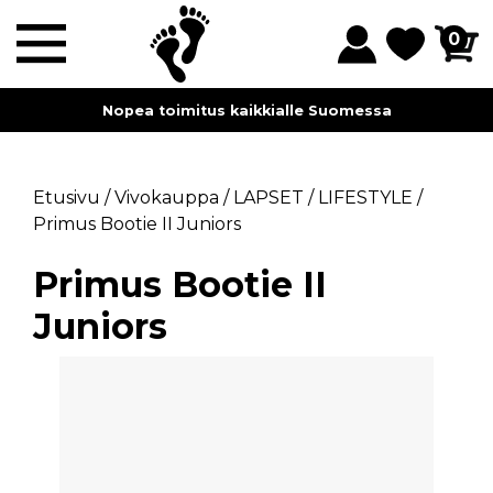
0
Nopea toimitus kaikkialle Suomessa
Etusivu
/
Vivokauppa
/
LAPSET
/
LIFESTYLE
/
Primus Bootie II Juniors
Primus Bootie II
Juniors