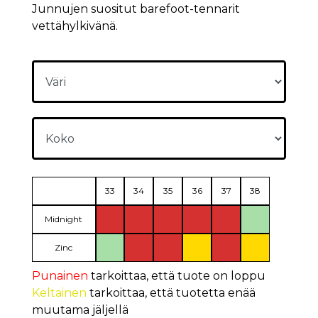
Junnujen suositut barefoot-tennarit
vettähylkivänä.
33
34
35
36
37
38
Midnight
Zinc
Punainen
tarkoittaa, että tuote on loppu
Keltainen
tarkoittaa, että tuotetta enää
muutama jäljellä