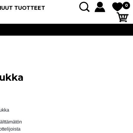
0
MUUT TUOTTEET
sukka
ukka
älttämätön
ttelijoista