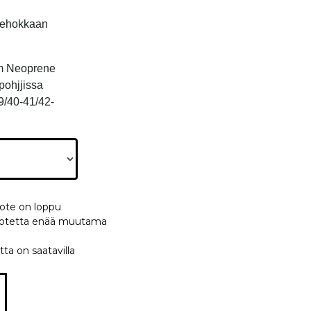
 tehokkaan
m Neoprene
apohjjissa
9/40-41/42-
uote on loppu
 tuotetta enää muutama
tta on saatavilla