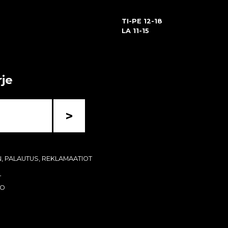
TI-PE 12-18
LA 11-15
rje
>
N, PALAUTUS, REKLAMAATIOT
T
KO