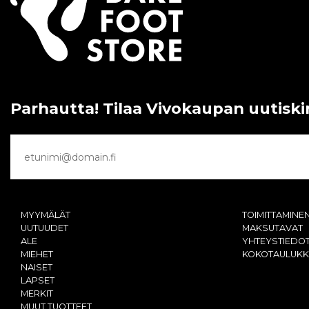
Parhautta! Tilaa Vivokaupan uutiski
MYYMÄLÄT
TOIMITTAMINE
UUTUUDET
MAKSUTAVAT
ALE
YHTEYSTIEDO
MIEHET
KOKOTAULUK
NAISET
LAPSET
MERKIT
MUUT TUOTTEET