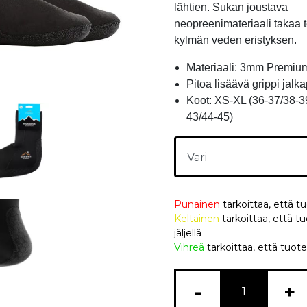
lähtien. Sukan joustava
neopreenimateriaali takaa
kylmän veden eristyksen.
Materiaali: 3mm Premiu
Pitoa lisäävä grippi jalk
Koot: XS-XL (36-37/38-3
43/44-45)
Punainen
tarkoittaa, että t
Keltainen
tarkoittaa, että
jäljellä
Vihreä
tarkoittaa, että tuote
-
+