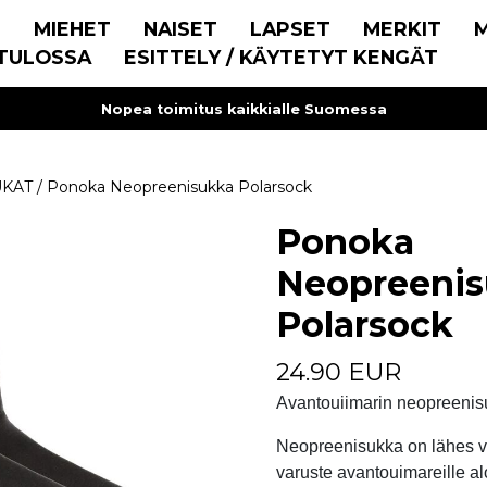
E
MIEHET
NAISET
LAPSET
MERKIT
TULOSSA
ESITTELY / KÄYTETYT KENGÄT
Nopea toimitus kaikkialle Suomessa
UKAT
/
Ponoka Neopreenisukka Polarsock
Ponoka
Neopreeni
Polarsock
24.90 EUR
Avantouiimarin neopreenis
Neopreenisukka on lähes v
varuste avantouimareille alo