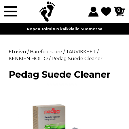
0
Nopea toimitus kaikkialle Suomessa
Etusivu
/
Barefootstore
/
TARVIKKEET
/
KENKIEN HOITO
/
Pedag Suede Cleaner
Pedag Suede Cleaner