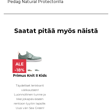
Pedag Natural Protectorilla
Saatat pitää myös näistä
ALE
-18%
Primus Knit II Kids
Täydelliset lenkkarit
välikauteen!
Luonnollinen tunne ja
liike jokapäiväiseen
rentoon tyyliin lapsille.
Uusi väri Sea Green!