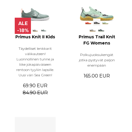
ALE
-18%
Primus Knit II Kids
Primus Trail Knit
FG Womens
Täydelliset lenkkarit
välikauteen!
Polkujuoksukengät
Luonnollinen tunne ja
jotka pystyvät paljon
liike jokapäiväiseen
enempään
rentoon tyyliin lapsille.
Uusi väri Sea Green!
165.00 EUR
69.90 EUR
84.90 EUR