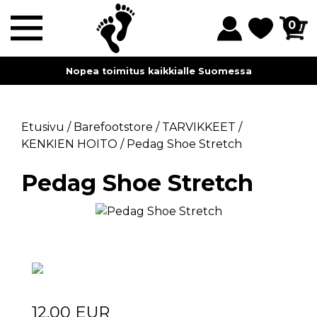
0
Myymälämme sijaitsevat Lahdessa ja Helsingissä.
Etusivu
/
Barefootstore
/
TARVIKKEET
/
KENKIEN HOITO
/
Pedag Shoe Stretch
Pedag Shoe Stretch
12.00 EUR