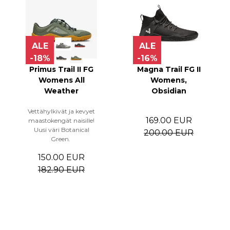
ALE
ALE
-18%
-16%
Primus Trail II FG
Magna Trail FG II
Womens All
Womens,
Weather
Obsidian
Vettähylkivät ja kevyet
169.00 EUR
maastokengät naisille!
Uusi väri Botanical
200.00 EUR
Green.
150.00 EUR
182.90 EUR