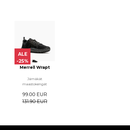
ALE
-25%
Merrell Wrapt
Jämäkät
maastokengät
99.00 EUR
131.90 EUR