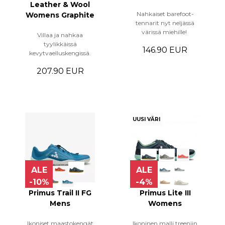
Leather & Wool
Nahkaiset barefoot-
Womens Graphite
tennarit nyt neljässä
värissä miehille!
Villaa ja nahkaa
tyylikkäissä
146.90 EUR
kevytvaelluskengissä.
207.90 EUR
UUSI VÄRI
ALE
ALE
-10%
-4%
Primus Trail II FG
Primus Lite III
Mens
Womens
Ikoniset maastokengät
Ikoninen malli treeniin