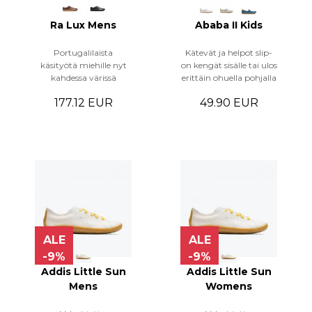
Ra Lux Mens
Ababa II Kids
Portugalilaista
Kätevät ja helpot slip-
käsityötä miehille nyt
on kengät sisälle tai ulos
kahdessa värissä
erittäin ohuella pohjalla
177.12 EUR
49.90 EUR
ALE
ALE
-9%
-9%
Addis Little Sun
Addis Little Sun
Mens
Womens