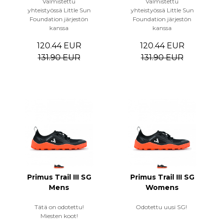
Valmistettu
Valmistettu
yhteistyössä Little Sun
yhteistyössä Little Sun
Foundation järjestön
Foundation järjestön
kanssa
kanssa
120.44 EUR
120.44 EUR
131.90 EUR
131.90 EUR
Primus Trail III SG
Primus Trail III SG
Mens
Womens
Tätä on odotettu!
Odotettu uusi SG!
Miesten koot!