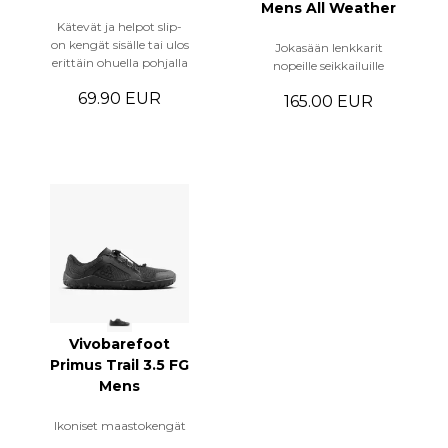
Mens All Weather
Kätevät ja helpot slip-
on kengät sisälle tai ulos
Jokasään lenkkarit
erittäin ohuella pohjalla
nopeille seikkailuille
69.90 EUR
165.00 EUR
Vivobarefoot
Primus Trail 3.5 FG
Mens
Ikoniset maastokengät