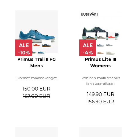
UUSI VÄRI
ALE
ALE
-10%
-4%
Primus Trail II FG
Primus Lite III
Mens
Womens
Ikoniset maastokengät
Ikoninen malli treeniin
ja vapaa-aikaan
150.00 EUR
149.90 EUR
167.00 EUR
156.90 EUR