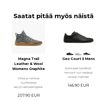
Saatat pitää myös näistä
Magna Trail
Geo Court II Mens
Leather & Wool
Nahkaiset barefoot-
Womens Graphite
tennarit nyt neljässä
värissä miehille!
Villaa ja nahkaa
tyylikkäissä
146.90 EUR
kevytvaelluskengissä.
207.90 EUR