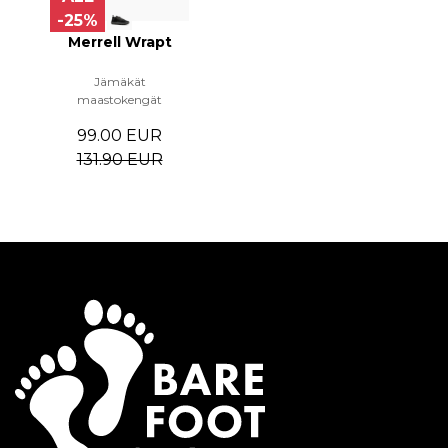
-25%
Merrell Wrapt
Jämäkät
maastokengät
99.00 EUR
131.90 EUR