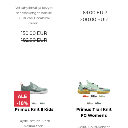
Vettähylkivät ja kevyet
169.00 EUR
maastokengät naisille!
Uusi väri Botanical
200.00 EUR
Green.
150.00 EUR
182.90 EUR
ALE
-18%
Primus Knit II Kids
Primus Trail Knit
FG Womens
Täydelliset lenkkarit
välikauteen!
Polkujuoksukengät