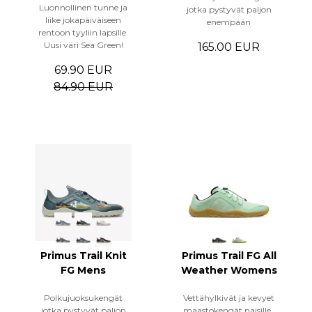
Luonnollinen tunne ja
jotka pystyvät paljon
liike jokapäiväiseen
enempään
rentoon tyyliin lapsille.
Uusi väri Sea Green!
165.00 EUR
69.90 EUR
84.90 EUR
Primus Trail Knit
Primus Trail FG All
FG Mens
Weather Womens
Polkujuoksukengät
Vettähylkivät ja kevyet
jotka pystyvät paljon
maastokengät naisille.