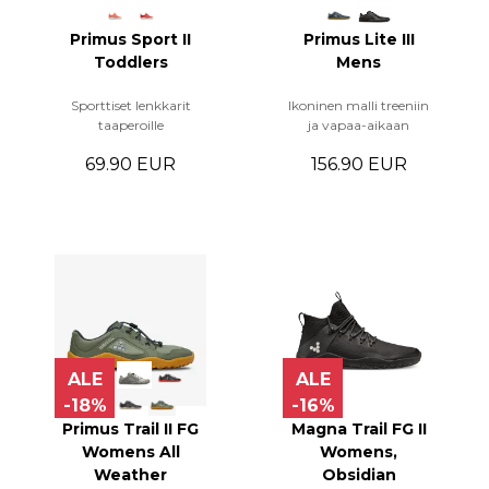
Primus Sport II
Primus Lite III
Toddlers
Mens
Sporttiset lenkkarit
Ikoninen malli treeniin
taaperoille
ja vapaa-aikaan
69.90 EUR
156.90 EUR
ALE
ALE
-18%
-16%
Primus Trail II FG
Magna Trail FG II
Womens All
Womens,
Weather
Obsidian