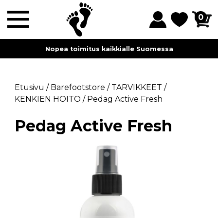
0
Myymälämme sijaitsevat Lahdessa ja Helsingissä.
Etusivu
/
Barefootstore
/
TARVIKKEET
/
KENKIEN HOITO
/
Pedag Active Fresh
Pedag Active Fresh