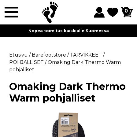
0
Nopea toimitus kaikkialle Suomessa
Etusivu
/
Barefootstore
/
TARVIKKEET
/
POHJALLISET
/
Omaking Dark Thermo Warm
pohjalliset
Omaking Dark Thermo
Warm pohjalliset