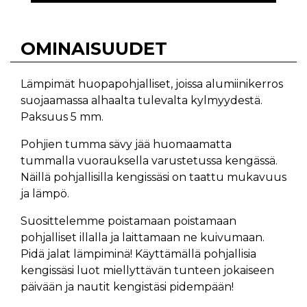
OMINAISUUDET
Lämpimät huopapohjalliset, joissa alumiinikerros
suojaamassa alhaalta tulevalta kylmyydestä.
Paksuus 5 mm.
Pohjien tumma sävy jää huomaamatta
tummalla vuorauksella varustetussa kengässä.
Näillä pohjallisilla kengissäsi on taattu mukavuus
ja lämpö.
Suosittelemme poistamaan poistamaan
pohjalliset illalla ja laittamaan ne kuivumaan.
Pidä jalat lämpiminä! Käyttämällä pohjallisia
kengissäsi luot miellyttävän tunteen jokaiseen
päivään ja nautit kengistäsi pidempään!