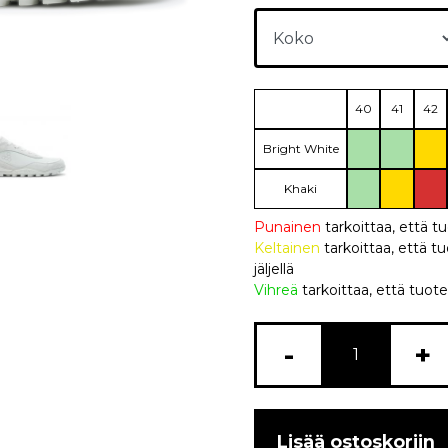
40
41
42
Bright White
Khaki
Punainen
tarkoittaa, että t
Keltainen
tarkoittaa, että
jäljellä
Vihreä
tarkoittaa, että tuote
-
+
Lisää ostoskoriin