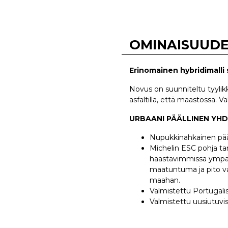
OMINAISUUD
Erinomainen hybridimalli 
Novus on suunniteltu tyylik
asfaltilla, että maastossa. 
URBAANI PÄÄLLINEN YH
Nupukkinahkainen pää
Michelin ESC pohja ta
haastavimmissa ympär
maatuntuma ja pito va
maahan.
Valmistettu Portugali
Valmistettu uusiutuvi