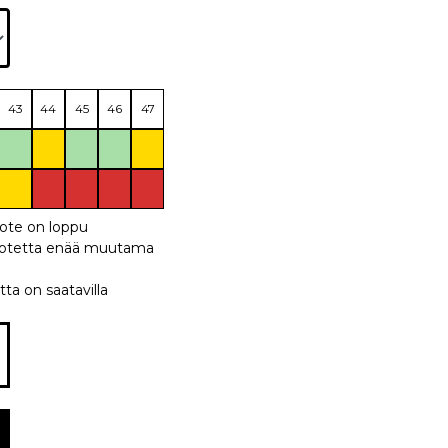
43
44
45
46
47
uote on loppu
 tuotetta enää muutama
tta on saatavilla