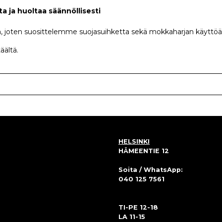
a ja huoltaa säännöllisesti
 joten suosittelemme suojasuihketta sekä mokkaharjan käyttöä
täältä.
HELSINKI
HÄMEENTIE 12
Soita / WhatsApp:
040 125 7561
TI-PE 12-18
LA 11-15