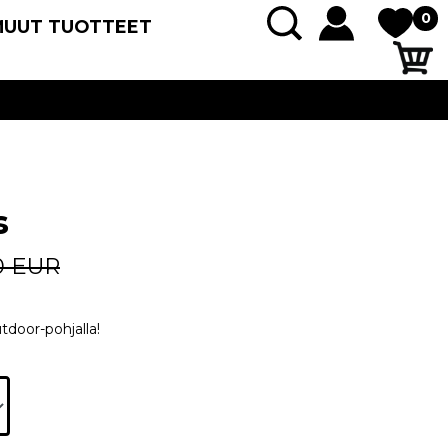
0
MUUT TUOTTEET
s
0 EUR
tdoor-pohjalla!