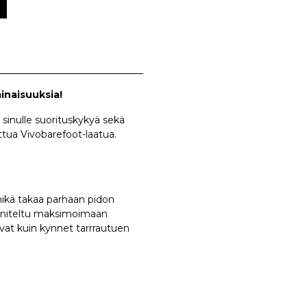
minaisuuksia!
sinulle suorituskykyä sekä
ttua Vivobarefoot-laatua.
mikä takaa parhaan pidon
nniteltu maksimoimaan
vat kuin kynnet tarrrautuen