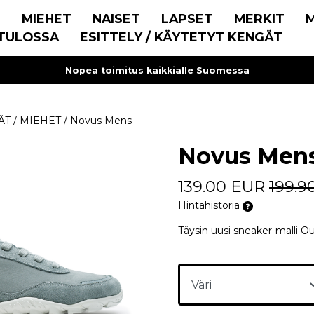
E
MIEHET
NAISET
LAPSET
MERKIT
TULOSSA
ESITTELY / KÄYTETYT KENGÄT
Nopea toimitus kaikkialle Suomessa
ÄT
/
MIEHET
/
Novus Mens
Novus Men
139.00 EUR
199.9
Hintahistoria
Täysin uusi sneaker-malli Ou