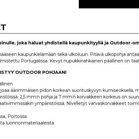
ET
sinulle, joka haluat yhdistellä kaupunkityyliä ja Outdoor-o
kääseen kaupunkielämään sekä ulkoiluun. Pitävä ulkopohja antaa 
Valmistettu Portugalissa. Kevyt nupukkinahkainen päällinen on taa
DISTYY OUTDOOR POHJAAN!
llinen
rjoaa äärimmäisen pidon korkean suorituskyvyn kumiseoksella, 
istöissä. 2,5 mm:n pohja ja 7 mm:n korvakkeen korkeus on suu
ativimmissakin ympäristöissä. Nivelletyt varvaskorvakkeet toimi
ssa, Portossa
sta luonnonmateriaaleista