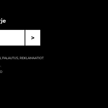
rje
>
N, PALAUTUS, REKLAMAATIOT
T
KO