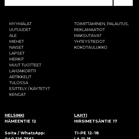
MYYMÄLÄT
TOIMITTAMINEN, PALAUTUS,
UUTUUDET
REKLAMAATIOT
ALE
MAKSUTAVAT
MIEHET
YHTEYSTIEDOT
NAISET
KOKOTAULUKKO
LAPSET
MERKIT
MUUT TUOTTEET
LAHJAKORTTI
ARTIKKELIT
TULOSSA
ESITTELY / KÄYTETYT
KENGÄT
HELSINKI
LAHTI
HÄMEENTIE 12
HIRSIMETSÄNTIE 17
Soita / WhatsApp:
TI-PE 12-18
040 125 7561
LA 11-15