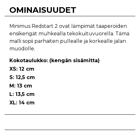
OMINAISUUDET
Minimus Redstart 2 ovat lämpimät taaperoiden
ensikengät muhkealla tekokuituvuorella. Tämä
malli sopii parhaiten pullealle ja korkealle jalan
muodolle.
Kokotaulukko: (kengän sisämitta)
XS: 12 cm
S: 12,5 cm
M: 13 cm
L: 13,5 cm
XL: 14 cm