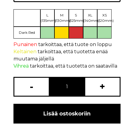
L
M
S
XL
XS
(135mm)
(130mm)
(125mm)
(140mm)
(120mm)
Dark Red
Punainen
tarkoittaa, että tuote on loppu
Keltainen
tarkoittaa, että tuotetta enää
muutama jäljellä
Vihreä
tarkoittaa, että tuotetta on saatavilla
-
+
Lisää ostoskoriin