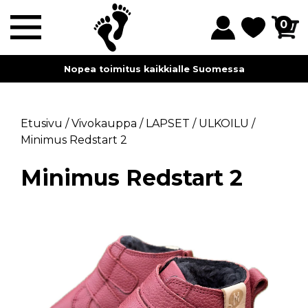
0
Nopea toimitus kaikkialle Suomessa
Etusivu
/
Vivokauppa
/
LAPSET
/
ULKOILU
/
Minimus Redstart 2
Minimus Redstart 2