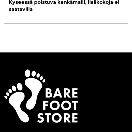
Kyseessä poistuva kenkämalli, lisäkokoja ei
saatavilla