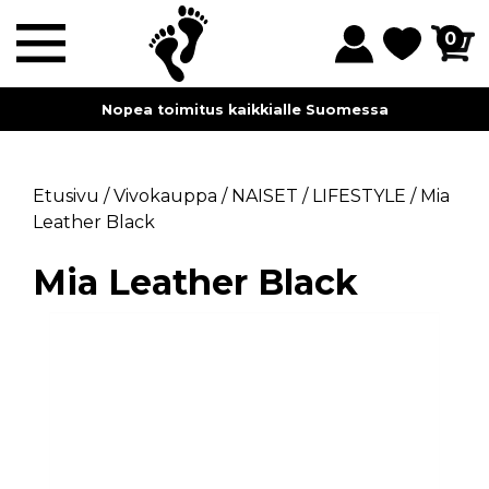
0
Nopea toimitus kaikkialle Suomessa
Etusivu
/
Vivokauppa
/
NAISET
/
LIFESTYLE
/
Mia
Leather Black
Mia Leather Black