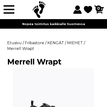
0
Nopea toimitus kaikkialle Suomessa
Etusivu
/
Fribastore
/
KENGÄT
/
MIEHET
/
Merrell Wrapt
Merrell Wrapt