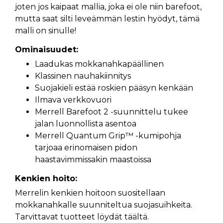
joten jos kaipaat mallia, joka ei ole niin barefoot,
mutta saat silti leveämmän lestin hyödyt, tämä
malli on sinulle!
Ominaisuudet:
Laadukas mokkanahkapäällinen
Klassinen nauhakiinnitys
Suojakieli estää roskien pääsyn kenkään
Ilmava verkkovuori
Merrell Barefoot 2 -suunnittelu tukee
jalan luonnollista asentoa
Merrell Quantum Grip™ -kumipohja
tarjoaa erinomaisen pidon
haastavimmissakin maastoissa
Kenkien hoito:
Merrelin kenkien hoitoon suositellaan
mokkanahkalle suunniteltua suojasuihkeita.
Tarvittavat tuotteet löydät
täältä
.