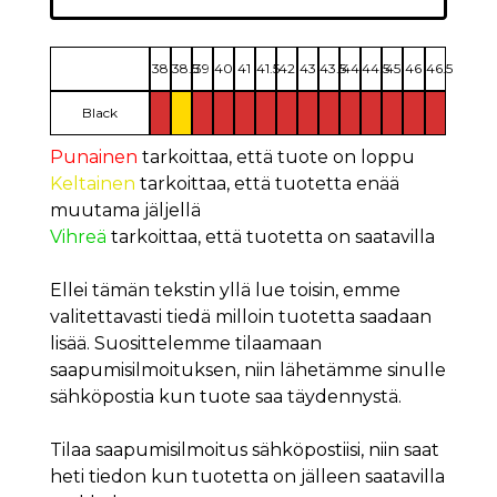
38
38.5
39
40
41
41.5
42
43
43.5
44
44.5
45
46
46.5
Black
Punainen
tarkoittaa, että tuote on loppu
Keltainen
tarkoittaa, että tuotetta enää
muutama jäljellä
Vihreä
tarkoittaa, että tuotetta on saatavilla
Ellei tämän tekstin yllä lue toisin, emme
valitettavasti tiedä milloin tuotetta saadaan
lisää. Suosittelemme tilaamaan
saapumisilmoituksen, niin lähetämme sinulle
sähköpostia kun tuote saa täydennystä.
Tilaa saapumisilmoitus sähköpostiisi, niin saat
heti tiedon kun tuotetta on jälleen saatavilla