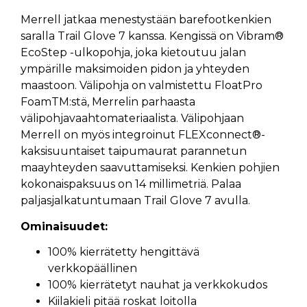
Merrell jatkaa menestystään barefootkenkien
saralla Trail Glove 7 kanssa. Kengissä on Vibram®
EcoStep -ulkopohja, joka kietoutuu jalan
ympärille maksimoiden pidon ja yhteyden
maastoon. Välipohja on valmistettu FloatPro
FoamTM:stä, Merrelin parhaasta
välipohjavaahtomateriaalista. Välipohjaan
Merrell on myös integroinut FLEXconnect®-
kaksisuuntaiset taipumaurat parannetun
maayhteyden saavuttamiseksi. Kenkien pohjien
kokonaispaksuus on 14 millimetriä. Palaa
paljasjalkatuntumaan Trail Glove 7 avulla.
Ominaisuudet:
100% kierrätetty hengittävä
verkkopäällinen
100% kierrätetyt nauhat ja verkkokudos
Kiilakieli pitää roskat loitolla