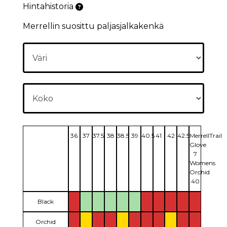
Hintahistoria
Merrellin suosittu paljasjalkakenkä
36
37
37.5
38
38.5
39
40.5
41
42
42.5
MerrellTrail
Glove
7
Womens
Orchid
40
Black
Orchid