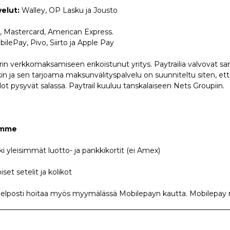
elut:
Walley, OP Lasku ja Jousto
a, Mastercard, American Express.
bilePay, Pivo, Siirto ja Apple Pay
in verkkomaksamiseen erikoistunut yritys. Paytrailia valvovat s
n ja sen tarjoama maksunvälityspalvelu on suunniteltu siten, ett
ot pysyvät salassa. Paytrail kuuluu tanskalaiseen Nets Groupiin.
ämme
ki yleisimmät luotto- ja pankkikortit (ei Amex)
set setelit ja kolikot
helposti hoitaa myös myymälässä Mobilepayn kautta. Mobile