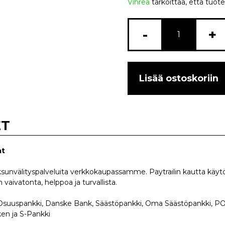
Vihreä
tarkoittaa, että tuote
-
+
Lisää ostoskoriin
ET
at
unvälityspalveluita verkkokaupassamme. Paytrailin kautta käytö
aivatonta, helppoa ja turvallista.
 Osuuspankki, Danske Bank, Säästöpankki, Oma Säästöpankki, POP
en ja S-Pankki