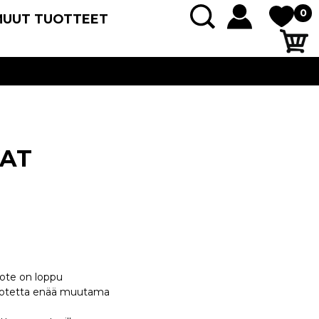
0
MUUT TUOTTEET
AT
uote on loppu
 tuotetta enää muutama