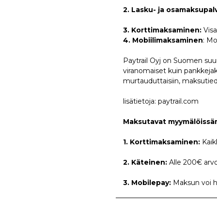
2. Lasku- ja osamaksupalv
3. Korttimaksaminen:
Vis
4. Mobiilimaksaminen
: Mo
Paytrail Oyj on Suomen suur
viranomaiset kuin pankkejaki
murtauduttaisiin, maksutied
lisätietoja:
paytrail.com
Maksutavat myymälöiss
1. Korttimaksaminen:
Kaik
2. Käteinen:
Alle 200€ arvoi
3. Mobilepay:
Maksun voi 