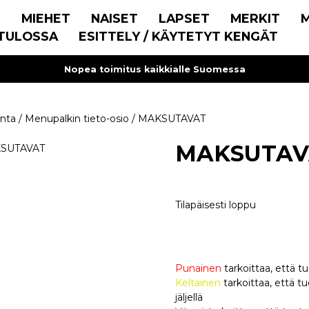
E
MIEHET
NAISET
LAPSET
MERKIT
TULOSSA
ESITTELY / KÄYTETYT KENGÄT
Nopea toimitus kaikkialle Suomessa
inta
/
Menupalkin tieto-osio
/
MAKSUTAVAT
MAKSUTAV
Tilapäisesti loppu
Punainen
tarkoittaa, että t
Keltainen
tarkoittaa, että
jäljellä