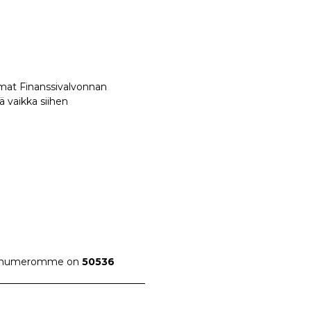
amat Finanssivalvonnan
ä vaikka siihen
pay numeromme on
50536