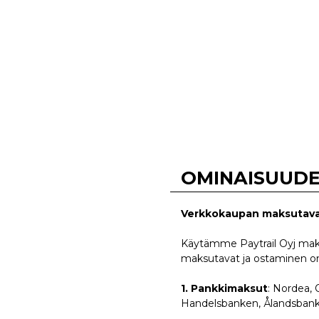
OMINAISUUD
Verkkokaupan maksutav
Käytämme Paytrail Oyj maks
maksutavat ja ostaminen on v
1. Pankkimaksut
: Nordea,
Handelsbanken, Ålandsbank