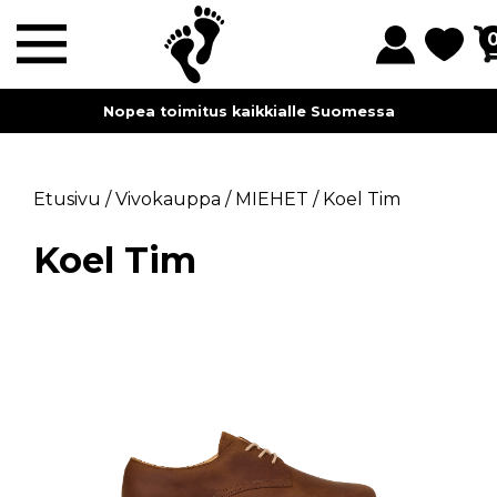
Nopea toimitus kaikkialle Suomessa
Etusivu
/
Vivokauppa
/
MIEHET
/
Koel Tim
Koel Tim