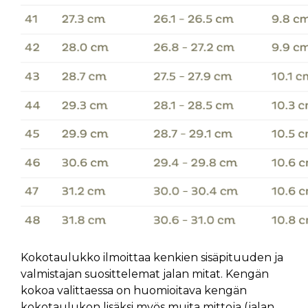
Kokotaulukko ilmoittaa kenkien sisäpituuden ja
valmistajan suosittelemat jalan mitat. Kengän
kokoa valittaessa on huomioitava kengän
kokotaulukon lisäksi myös muita mittoja (jalan