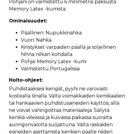
Pohjani on valmistettu 6 millimetriä paksusta
Memory Latex -kumista.
Ominaisuudet:
Päällinen: Nupukkinahka
Vuori: Nahka
Kiristykset varpaiden päällä ja soljellinen
hihna nilkan kohdalla
Pohja: Memory Latex -kumi
Valmistettu Portugalissa
Hoito-ohjeet:
Puhdistaaksesi kengät, pyyhi ne varovasti
kostealla liinalla. Vältä voimakkaiden kemikaalien
tai hankaavien puhdistusaineiden käyttöä, sillä
ne voivat vahingoittaa materiaaleja. Säilytä
kenkiä viileässä ja kuivassa paikassa suoralta
auringonvalolta suojattuna. Vältä raskaiden
esineiden asettamista kenkien päälle niiden