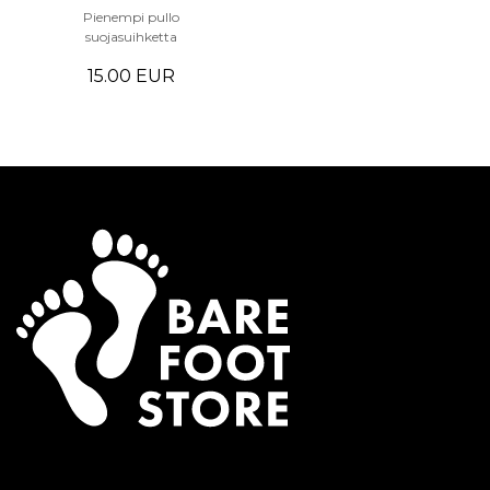
Pienempi pullo
suojasuihketta
15.00 EUR