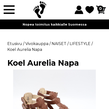
0
Nopea toimitus kaikkialle Suomessa
Etusivu
/
Vivokauppa
/
NAISET
/
LIFESTYLE
/
Koel Aurelia Napa
Koel Aurelia Napa