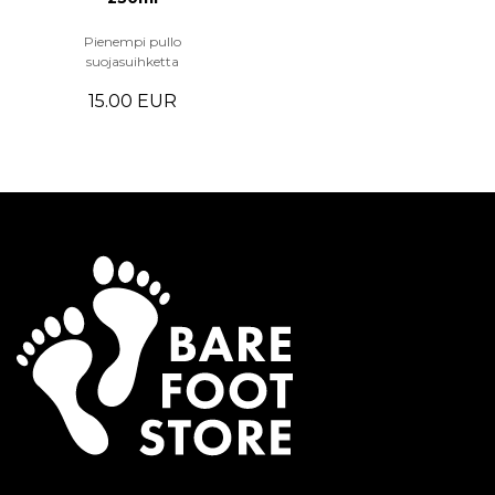
Pienempi pullo
suojasuihketta
15.00 EUR