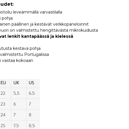
uudet:
toilu leveämmällä varvastilalla
i pohja
en päällinen ja kestävät verkkopaneloinnit
ri on valmistettu hengittävästä mikrokuidusta
at lenkit kantapäässä ja kielessä
lutusta kestävä pohja
 valmistettu Portugalissa
i vastaa kokoaan