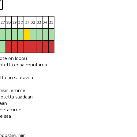
27
28
29
30
31
32
33
34
35
uote on loppu
 tuotetta enää muutama
tta on saatavilla
 toisin, emme
tuotetta saadaan
maan
 lähetämme
te saa
ostiisi, niin