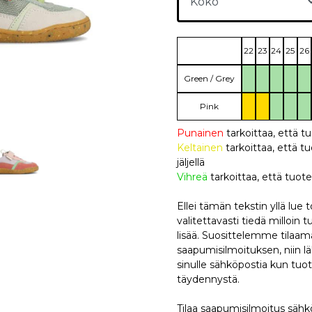
22
23
24
25
26
Green / Grey
Pink
Punainen
tarkoittaa, että t
Keltainen
tarkoittaa, että
jäljellä
Vihreä
tarkoittaa, että tuote
Ellei tämän tekstin yllä lue
valitettavasti tiedä milloin 
lisää. Suosittelemme tilaa
saapumisilmoituksen, niin
sinulle sähköpostia kun tuo
täydennystä.
Tilaa saapumisilmoitus sähköp