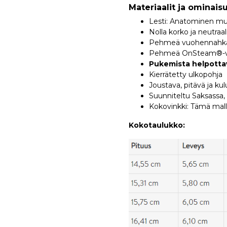
Materiaalit ja ominais
Lesti: Anatominen muo
Nolla korko ja neutraal
Pehmeä vuohennahkain
Pehmeä OnSteam®-vuo
Pukemista helpottav
Kierrätetty ulkopohja
Joustava, pitävä ja ku
Suunniteltu Saksassa,
Kokovinkki: Tämä mall
Kokotaulukko: