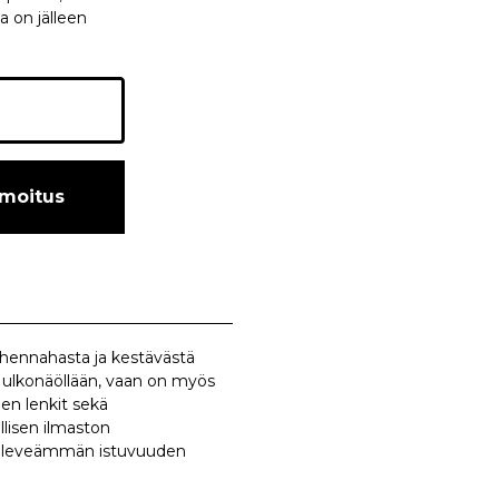
a on jälleen
lmoitus
uohennahasta ja kestävästä
lä ulkonäöllään, vaan on myös
en lenkit sekä
llisen ilmaston
en, leveämmän istuvuuden