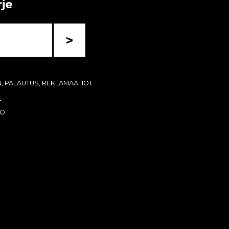
rje
>
N, PALAUTUS, REKLAMAATIOT
T
KO