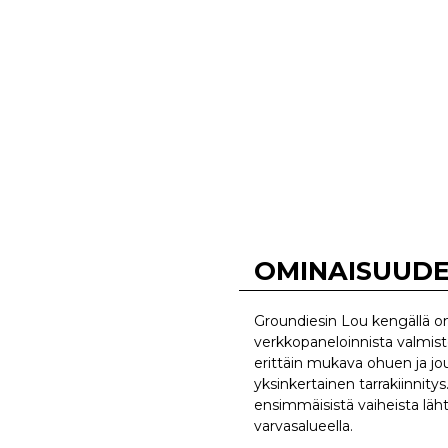
OMINAISUUD
Groundiesin Lou kengällä on
verkkopaneloinnista valmiste
erittäin mukava ohuen ja jo
yksinkertainen tarrakiinnity
ensimmäisistä vaiheista läh
varvasalueella.