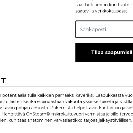
saat heti tiedon kun tuotett
saatavilla verkkokaupasta.
Tilaa saapumisi
ET
 potentiaalia tulla kaikkien parhaaksi kaveriksi. Laadukkaasta v
ttu lasten kenkä ei ainoastaan vakuuta yksinkertaisella ja siistil
ustavan pohjan ansiosta. Pukemista helpottavat kantapään ja kiel
s. Hengittävä OnSteam®-mikrokuituvuori varmistaa jaloille tervee
tien, kun taas anatominen varvaslaatikko tarjoaa jalkaystävällis