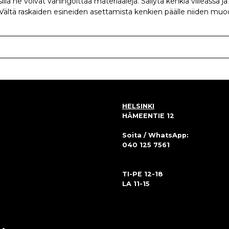
llä ne voivat vahingoittaa materiaaleja. Säilytä kenkiä viileässä j
 Vältä raskaiden esineiden asettamista kenkien päälle niiden muod
HELSINKI
HÄMEENTIE 12
Soita / WhatsApp:
040 125 7561
TI-PE 12-18
LA 11-15