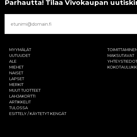
Parhautta! Tilaa Vivokaupan uutiski
MYYMÄLÄT
TOIMITTAMINE
UUTUUDET
MAKSUTAVAT
ALE
YHTEYSTIEDO
MIEHET
KOKOTAULUK
NAISET
LAPSET
MERKIT
MUUT TUOTTEET
LAHJAKORTTI
ARTIKKELIT
TULOSSA
ESITTELY / KÄYTETYT KENGÄT