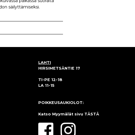
a kuivassa paikassa suoralta
on säilyttämiseksi.
LAHTI
HIRSIMETSÄNTIE 17
TI-PE 12-18
LA 11-15
POIKKEUSAUKIOLOT:
Katso Myymälät sivu
TÄSTÄ