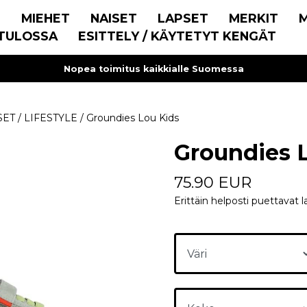
E
MIEHET
NAISET
LAPSET
MERKIT
TULOSSA
ESITTELY / KÄYTETYT KENGÄT
Nopea toimitus kaikkialle Suomessa
SET
/
LIFESTYLE
/
Groundies Lou Kids
Groundies 
75.90 EUR
Erittäin helposti puettavat 