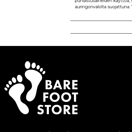
puhdistusaineiden käyttöä, si
auringonvalolta suojattuna.