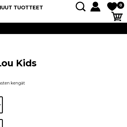
0
MUUT TUOTTEET
Lou Kids
lasten kengät