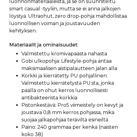
luonnonmateriaaleista, ja se on suunniteltu
smart casual -tyyliin, mutta se ei anna jalkojen
löystyä. Ultraohut, zero drop-pohja mahdollistaa
luonnollisen voiman ja joustavuuden
kehityksen.
Materiaalit ja ominaisuudet:
Valmistettu kromivapaasta nahasta
Gobi ulkopohja: Lifestyle-pohja antaa
maksimaalisen aistipalautteen jalan alla
Korkki ja kierrätetty PU pohjallinen:
Valmistettu kierrätetystä PU:sta, jonka
päällä on ohut kerros luonnollisesti
antibakteerista korkkia
Pistonkestävä: Pro5 viimeistely on kevyt ja
joustava 0,8 mm kerros pohjassa, mikä
suojaa jalkapohjaa teräviltä esineiltä
Paino: 240 grammaa per kenkä (naisten
koko 38)