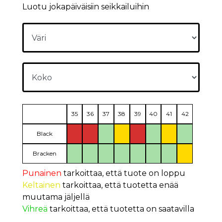
Luotu jokapäiväisiin seikkailuihin
35
36
37
38
39
40
41
42
Black
Bracken
Punainen
tarkoittaa, että tuote on loppu
Keltainen
tarkoittaa, että tuotetta enää
muutama jäljellä
Vihreä
tarkoittaa, että tuotetta on saatavilla