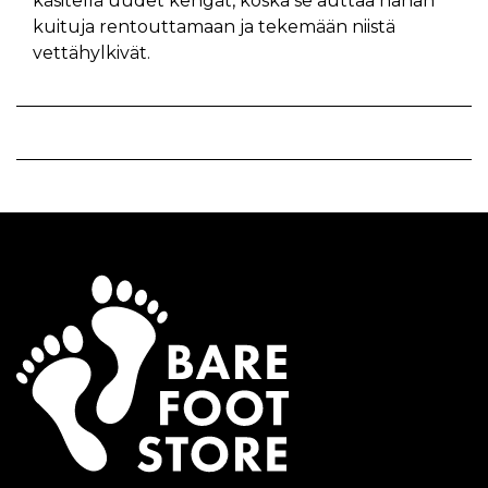
käsitellä uudet kengät, koska se auttaa nahan
kuituja rentouttamaan ja tekemään niistä
vettähylkivät.