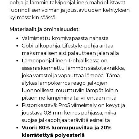
pohja ja lämmin talvipohjallinen mahdollistavat
luonnollisen voiman ja joustavuuden kehityksen
kylmässäkin säässä.
Materiaalit ja ominaisuudet:
Valmistettu kromivapaasta nahasta
Gobi ulkopohja: Lifestyle-pohja antaa
maksimaalisen aistipalautteen jalan alla
Lämpöpohjallinen: Pohjallisessa on
sisäänrakennettu lämmön säätötekniikka,
joka varastoi ja vapauttaa lämpöä. Tämä
älykäs lämpökerros reagoi jalkojen
luonnollisesti muuttuviin lämpötiloihin
pitäen ne lämpiminä tai viilentäen niitä
Pistonkestävä: Pro5 viimeistely on kevyt ja
joustava 0,8 mm kerros pohjassa, mikä
suojaa jalkapohjaa teräviltä esineiltä
Vuori: 80% luomupuuvillaa ja 20%
kierrätettyä polyesteriä