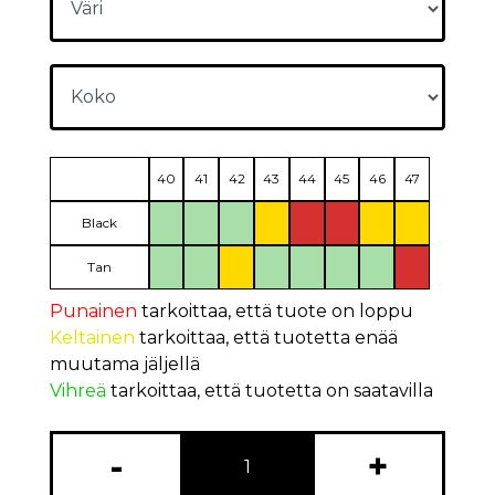
40
41
42
43
44
45
46
47
Black
Tan
Punainen
tarkoittaa, että tuote on loppu
Keltainen
tarkoittaa, että tuotetta enää
muutama jäljellä
Vihreä
tarkoittaa, että tuotetta on saatavilla
-
+