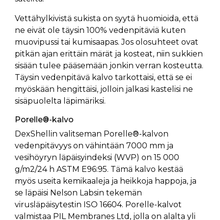
Vettähylkivistä sukista on syytä huomioida, että
ne eivät ole täysin 100% vedenpitäviä kuten
muovipussi tai kumisaapas. Jos olosuhteet ovat
pitkän ajan erittäin märät ja kosteat, niin sukkien
sisään tulee pääsemään jonkin verran kosteutta.
Täysin vedenpitävä kalvo tarkottaisi, että se ei
myöskään hengittäisi, jolloin jalkasi kastelisi ne
sisäpuolelta läpimäriksi.
Porelle®-kalvo
DexShellin valitseman Porelle®-kalvon
vedenpitävyys on vähintään 7000 mm ja
vesihöyryn läpäisyindeksi (WVP) on 15 000
g/m2/24 h ASTM E96:95. Tämä kalvo kestää
myös useita kemikaaleja ja heikkoja happoja, ja
se läpäisi Nelson Labsin tekemän
virusläpäisytestin ISO 16604. Porelle-kalvot
valmistaa PIL Membranes Ltd, jolla on alalta yli