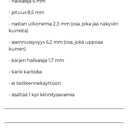
- halkaisija 6 mm
- pituus 8,5 mm
- nastan ulkonema 2,3 mm (osa, joka jää näkyviin
kumista)
- asennussyvyys 6,2 mm (osa, joka uppoaa
kumiin)
- kärjen halkaisija 1,7 mm
- kärki karbidia
- ei tieliikennekäyttöön
- sisältää 1 kpl kiinnitysavaimia