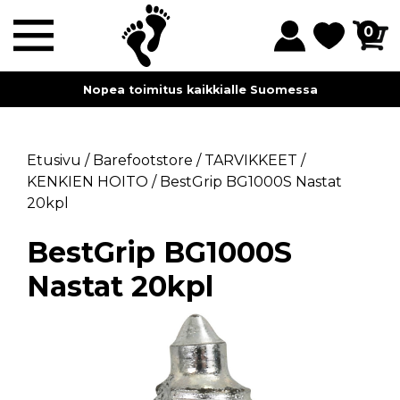
0
Nopea toimitus kaikkialle Suomessa
Etusivu
/
Barefootstore
/
TARVIKKEET
/
KENKIEN HOITO
/
BestGrip BG1000S Nastat
20kpl
BestGrip BG1000S
Nastat 20kpl