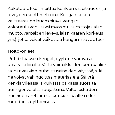
Kokotaulukko ilmoittaa kenkien sisäpituuden ja
leveyden senttimetreinä. Kengän kokoa
valittaessa on huomioitava kengän
kokotaulukon lisäksi myös muita mittoja (jalan
muoto, varpaiden leveys, jalan kaaren korkeus
ym.), jotka voivat vaikuttaa kengän istuvuuteen.
Hoito-ohjeet:
Puhdistaaksesi kengät, pyyhi ne varovasti
kostealla liinalla. Vältä voimakkaiden kemikaalien
tai hankaavien puhdistusaineiden käyttöä, sillä
ne voivat vahingoittaa materiaaleja. Säilytä
kenkiä viileässä ja kuivassa paikassa suoralta
auringonvalolta suojattuna. Vältä raskaiden
esineiden asettamista kenkien päälle niiden
muodon säilyttämiseksi.