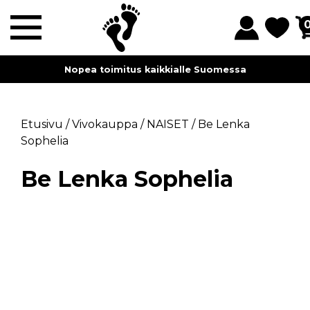
Nopea toimitus kaikkialle Suomessa
Etusivu
/
Vivokauppa
/
NAISET
/
Be Lenka
Sophelia
Be Lenka Sophelia