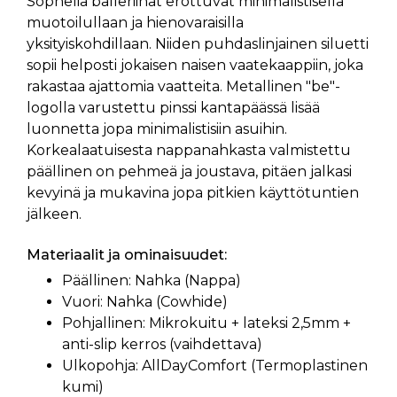
Sophelia balleriinat erottuvat minimalistisella
muotoilullaan ja hienovaraisilla
yksityiskohdillaan. Niiden puhdaslinjainen siluetti
sopii helposti jokaisen naisen vaatekaappiin, joka
rakastaa ajattomia vaatteita. Metallinen "be"-
logolla varustettu pinssi kantapäässä lisää
luonnetta jopa minimalistisiin asuihin.
Korkealaatuisesta nappanahkasta valmistettu
päällinen on pehmeä ja joustava, pitäen jalkasi
kevyinä ja mukavina jopa pitkien käyttötuntien
jälkeen.
Materiaalit ja ominaisuudet:
Päällinen: Nahka (Nappa)
Vuori: Nahka (Cowhide)
Pohjallinen: Mikrokuitu + lateksi 2,5mm +
anti-slip kerros (vaihdettava)
Ulkopohja: AllDayComfort (Termoplastinen
kumi)