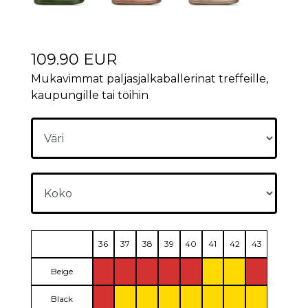
109.90 EUR
Mukavimmat paljasjalkaballerinat treffeille,
kaupungille tai töihin
36
37
38
39
40
41
42
43
Beige
Black