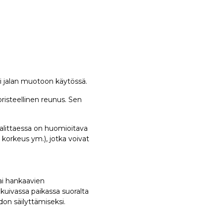
i jalan muotoon käytössä.
risteellinen reunus. Sen
alittaessa on huomioitava
korkeus ym.), jotka voivat
tai hankaavien
a kuivassa paikassa suoralta
on säilyttämiseksi.