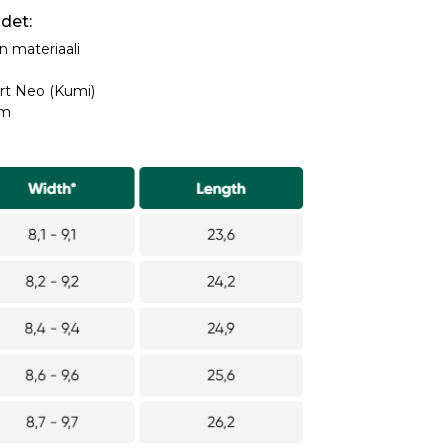
det:
n materiaali
rt Neo (Kumi)
am