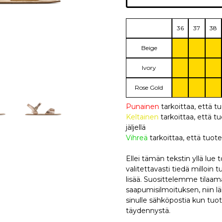
36
37
38
Beige
Ivory
Rose Gold
Punainen
tarkoittaa, että t
Keltainen
tarkoittaa, että
jäljellä
Vihreä
tarkoittaa, että tuote
Ellei tämän tekstin yllä lue
valitettavasti tiedä milloin 
lisää. Suosittelemme tilaa
saapumisilmoituksen, niin
sinulle sähköpostia kun tuo
täydennystä.