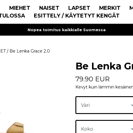
E
MIEHET
NAISET
LAPSET
MERKIT
TULOSSA
ESITTELY / KÄYTETYT KENGÄT
Nopea toimitus kaikkialle Suomessa
SET
/
Be Lenka Grace 2.0
Be Lenka Gr
79.90 EUR
Kevyt kuin lämmin kesäinen