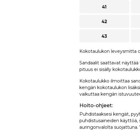
Kokotaulukon leveysmitta o
Sandaalit saattavat näyttää 
pituus ei sisälly kokotauluk
Kokotaulukko ilmoittaa sand
kengän kokotaulukon lisäksi
vaikuttaa kengän istuvuute
Hoito-ohjeet:
Puhdistaaksesi kengät, pyyhi
puhdistusaineiden käyttöä, si
auringonvalolta suojattuna.