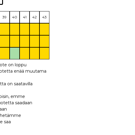
39
40
41
42
43
uote on loppu
 tuotetta enää muutama
tta on saatavilla
 toisin, emme
tuotetta saadaan
maan
 lähetämme
te saa