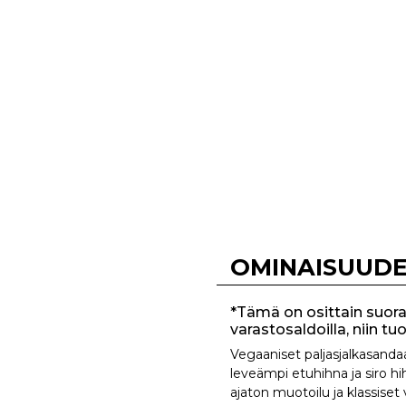
OMINAISUUD
*Tämä on osittain suora
varastosaldoilla, niin t
Vegaaniset paljasjalkasand
leveämpi etuhihna ja siro hihn
ajaton muotoilu ja klassiset