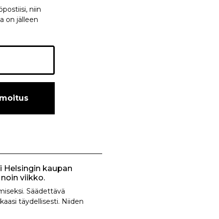
ostiisi, niin
a on jälleen
lmoitus
ai Helsingin kaupan
noin viikko.
miseksi. Säädettävä
kaasi täydellisesti. Niiden