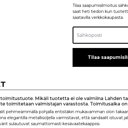
Tilaa saapumisilmoitus sähköp
saat heti tiedon kun tuotett
saatavilla verkkokaupasta.
Tilaa saapumisi
ET
toimitustuote. Mikäli tuotetta ei ole valmiina Lahden t
uote toimitetaan valmistajan varastosta. Toimitusaika on 
aalit pehmeämmällä pohjalla entistäkin mukavamman olon takaa
a elegantilla metallisoljella varmistavat, että sandaalit istuvat jal
 värit sulautuvat saumattomasti kesävaatekaappiisi.