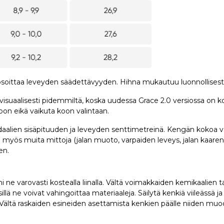
soittaa leveyden säädettävyyden. Hihna mukautuu luonnollisest
visuaalisesti pidemmiltä, koska uudessa Grace 2.0 versiossa on ko
koon eikä vaikuta koon valintaan.
aalien sisäpituuden ja leveyden senttimetreinä. Kengän kokoa v
 myös muita mittoja (jalan muoto, varpaiden leveys, jalan kaaren 
en.
 ne varovasti kostealla liinalla. Vältä voimakkaiden kemikaalien 
llä ne voivat vahingoittaa materiaaleja. Säilytä kenkiä viileässä j
 Vältä raskaiden esineiden asettamista kenkien päälle niiden muod