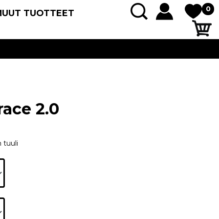
0
MUUT TUOTTEET
ace 2.0
 tuuli