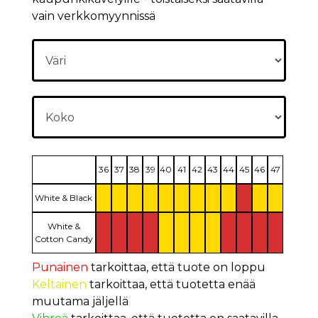
vain verkkomyynnissä
36
37
38
39
40
41
42
43
44
45
46
47
White & Black
White &
Cotton Candy
Punainen
tarkoittaa, että tuote on loppu
Keltainen
tarkoittaa, että tuotetta enää
muutama jäljellä