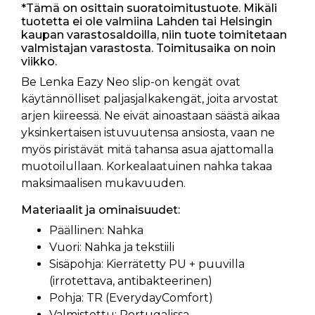
*Tämä on osittain suoratoimitustuote. Mikäli
tuotetta ei ole valmiina Lahden tai Helsingin
kaupan varastosaldoilla, niin tuote toimitetaan
valmistajan varastosta. Toimitusaika on noin
viikko.
Be Lenka Eazy Neo slip-on kengät ovat
käytännölliset paljasjalkakengät, joita arvostat
arjen kiireessä. Ne eivät ainoastaan säästä aikaa
yksinkertaisen istuvuutensa ansiosta, vaan ne
myös piristävät mitä tahansa asua ajattomalla
muotoilullaan. Korkealaatuinen nahka takaa
maksimaalisen mukavuuden.
Materiaalit ja ominaisuudet:
Päällinen: Nahka
Vuori: Nahka ja tekstiili
Sisäpohja: Kierrätetty PU + puuvilla
(irrotettava, antibakteerinen)
Pohja: TR (EverydayComfort)
Valmistettu: Portugalissa