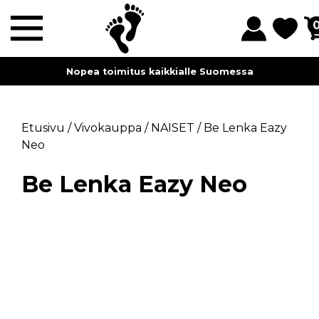
Nopea toimitus kaikkialle Suomessa
Etusivu
/
Vivokauppa
/
NAISET
/
Be Lenka Eazy
Neo
Be Lenka Eazy Neo