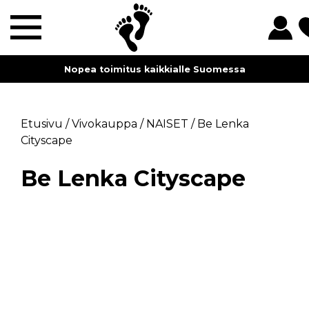
Nopea toimitus kaikkialle Suomessa
Etusivu
/
Vivokauppa
/
NAISET
/
Be Lenka
Cityscape
Be Lenka Cityscape