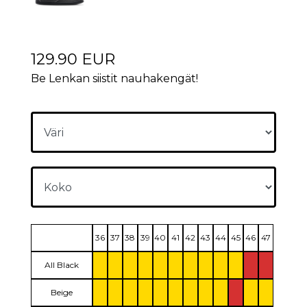
129.90 EUR
Be Lenkan siistit nauhakengät!
36
37
38
39
40
41
42
43
44
45
46
47
All Black
Beige