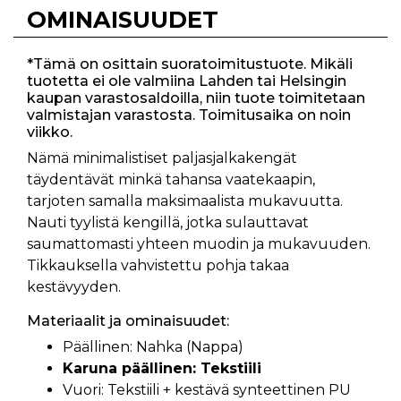
OMINAISUUDET
*Tämä on osittain suoratoimitustuote. Mikäli
tuotetta ei ole valmiina Lahden tai Helsingin
kaupan varastosaldoilla, niin tuote toimitetaan
valmistajan varastosta. Toimitusaika on noin
viikko.
Nämä minimalistiset paljasjalkakengät
täydentävät minkä tahansa vaatekaapin,
tarjoten samalla maksimaalista mukavuutta.
Nauti tyylistä kengillä, jotka sulauttavat
saumattomasti yhteen muodin ja mukavuuden.
Tikkauksella vahvistettu pohja takaa
kestävyyden.
Materiaalit ja ominaisuudet:
Päällinen: Nahka (Nappa)
Karuna päällinen: Tekstiili
Vuori: Tekstiili + kestävä synteettinen PU