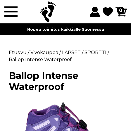
0
Nopea toimitus kaikkialle Suomessa
Etusivu
/
Vivokauppa
/
LAPSET
/
SPORTTI
/
Ballop Intense Waterproof
Ballop Intense
Waterproof