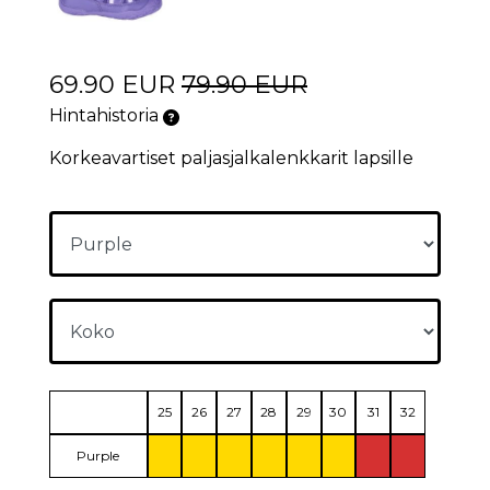
69.90 EUR
79.90 EUR
Hintahistoria
Korkeavartiset paljasjalkalenkkarit lapsille
25
26
27
28
29
30
31
32
Purple