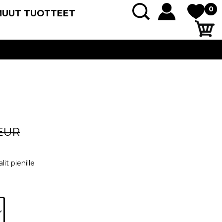
0
MUUT TUOTTEET
 EUR
it pienille