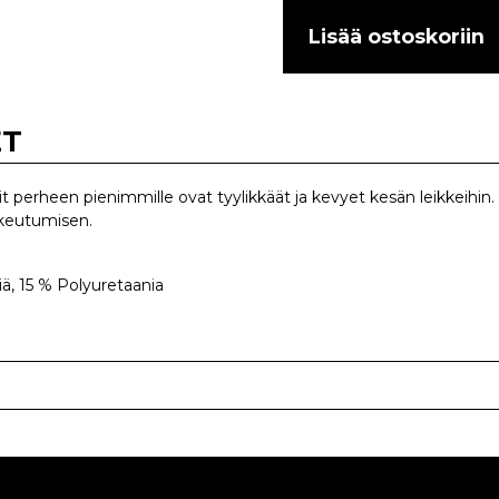
Lisää ostoskoriin
ET
lit perheen pienimmille ovat tyylikkäät ja kevyet kesän leikkeihi
ukeutumisen.
iä, 15 % Polyuretaania