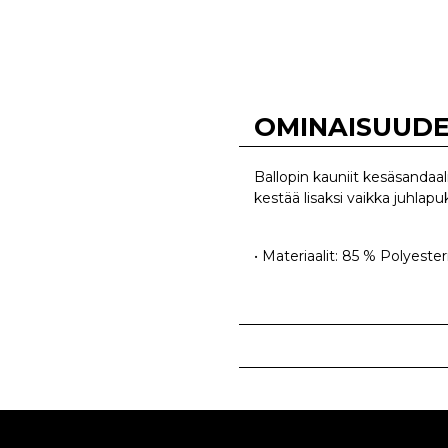
OMINAISUUD
Ballopin kauniit kesäsandaa
kestää lisaksi vaikka juhlap
• Materiaalit: 85 % Polyester