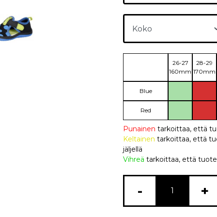
26-27
28-29
160mm
170mm
Blue
Red
Punainen
tarkoittaa, että t
Keltainen
tarkoittaa, että
jäljellä
Vihreä
tarkoittaa, että tuote
-
+