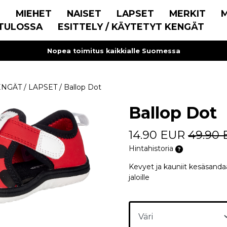
E
MIEHET
NAISET
LAPSET
MERKIT
TULOSSA
ESITTELY / KÄYTETYT KENGÄT
Nopea toimitus kaikkialle Suomessa
ENGÄT
/
LAPSET
/
Ballop Dot
Ballop Dot
14.90 EUR
49.90
Hintahistoria
Kevyet ja kauniit kesäsandaal
jaloille