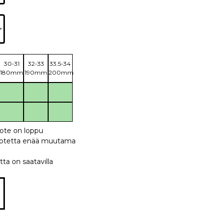
30-31
32-33
33.5-34
180mm
190mm
200mm
uote on loppu
 tuotetta enää muutama
tta on saatavilla