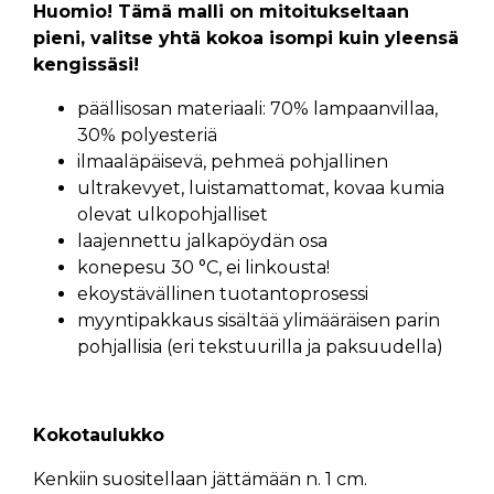
Huomio! Tämä malli on mitoitukseltaan
pieni, valitse yhtä kokoa isompi kuin yleensä
kengissäsi!
päällisosan materiaali: 70% lampaanvillaa,
30% polyesteriä
ilmaaläpäisevä, pehmeä pohjallinen
ultrakevyet, luistamattomat, kovaa kumia
olevat ulkopohjalliset
laajennettu jalkapöydän osa
konepesu 30 °C, ei linkousta!
ekoystävällinen tuotantoprosessi
myyntipakkaus sisältää ylimääräisen parin
pohjallisia (eri tekstuurilla ja paksuudella)
Kokotaulukko
Kenkiin suositellaan jättämään n. 1 cm.