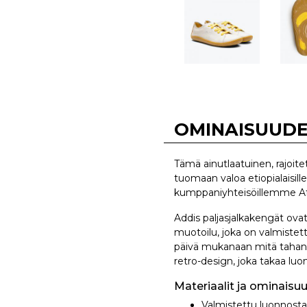
OMINAISUUD
Tämä ainutlaatuinen, rajoite
tuomaan valoa etiopialaisill
kumppaniyhteisöillemme Afr
Addis paljasjalkakengät ovat
muotoilu, joka on valmiste
päivä mukanaan mitä tahansa.
retro-design, joka takaa lu
Materiaalit ja ominaisuu
Valmistettu luonnostaa