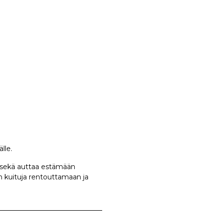
lle.
, sekä auttaa estämään
n kuituja rentouttamaan ja