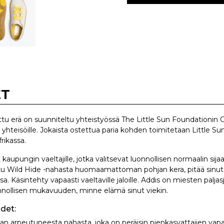
ET
ttu erä on suunniteltu yhteistyössä The Little Sun Foundationin O
e yhteisöille. Jokaista ostettua paria kohden toimitetaan Little S
ikassa.
 kaupungin vaeltajille, jotka valitsevat luonnollisen normaalin sij
ttu Wild Hide -nahasta huomaamattoman pohjan kera, pitää sinu
 Käsintehty vapaasti vaeltaville jaloille. Addis on miesten paljas
onnollisen mukavuuden, minne elämä sinut viekin.
det:
n arpeutuneesta nahasta, joka on peräisin pienkasvattajien vapaa