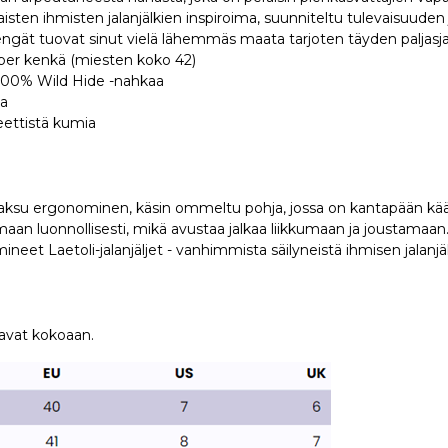
isten ihmisten jalanjälkien inspiroima, suunniteltu tulevaisuuden j
kengät tuovat sinut vielä lähemmäs maata tarjoten täyden paljas
er kenkä (miesten koko 42)
: 100% Wild Hide -nahkaa
aa
eettistä kumia
a
su ergonominen, käsin ommeltu pohja, jossa on kantapään kääre 
aan luonnollisesti, mikä avustaa jalkaa liikkumaan ja joustamaa
ineet Laetoli-jalanjäljet - vanhimmista säilyneistä ihmisen jalanjä
avat kokoaan.