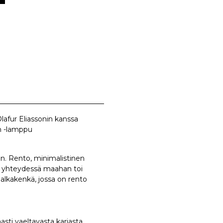
lafur Eliassonin kanssa
un -lamppu
aan. Rento, minimalistinen
t yhteydessä maahan toi
jalkakenkä, jossa on rento
sti vaeltavasta karjasta