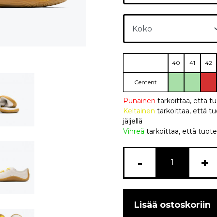
40
41
42
Cement
Punainen
tarkoittaa, että t
Keltainen
tarkoittaa, että
jäljellä
Vihreä
tarkoittaa, että tuote
-
+
Lisää ostoskoriin