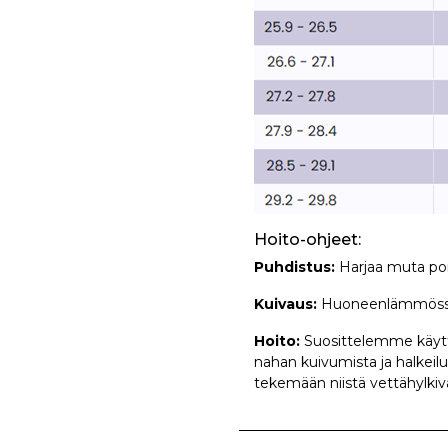
Hoito-ohjeet:
Puhdistus:
Harjaa muta pois
Kuivaus:
Huoneenlämmössä. S
Hoito:
Suosittelemme käyttä
nahan kuivumista ja halkeil
tekemään niistä vettähylkiv