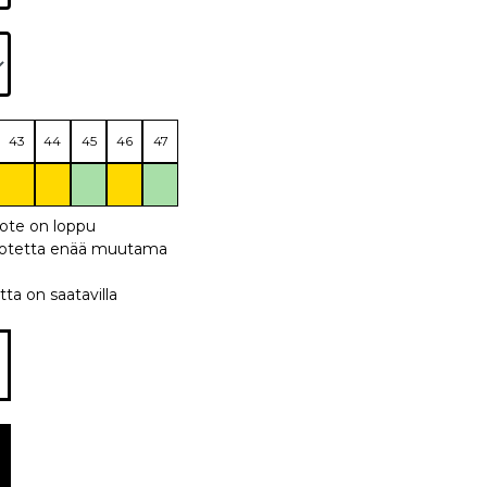
43
44
45
46
47
uote on loppu
 tuotetta enää muutama
tta on saatavilla