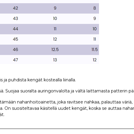
 ja puhdista kengät kostealla liinalla.
uojaa suoralta auringonvalolta ja vältä laittamasta patterin pää
mään nahanhoitoainetta, joka ravitsee nahkaa, palauttaa väriä
ua. On suositeltavaa käsitellä uudet kengät, koska se auttaa naha
ät.