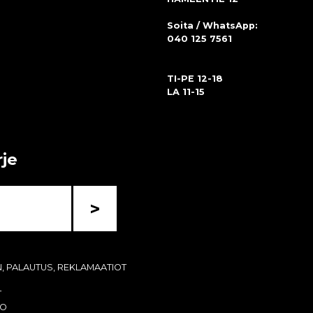
Soita / WhatsApp:
040 125 7561
TI-PE 12-18
LA 11-15
rje
>
N, PALAUTUS, REKLAMAATIOT
T
KO