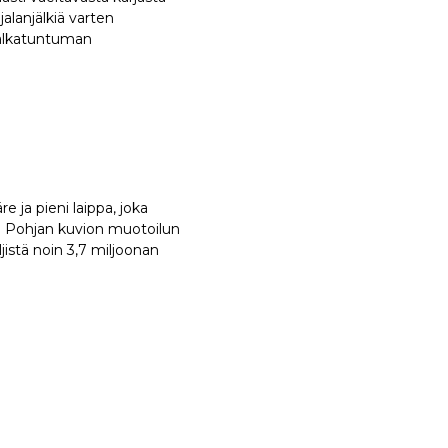
alanjälkiä varten
jalkatuntuman
ja pieni laippa, joka
n. Pohjan kuvion muotoilun
ljistä noin 3,7 miljoonan