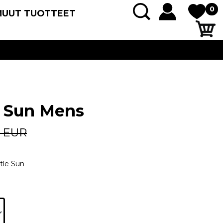
0
MUUT TUOTTEET
e Sun Mens
0 EUR
ttle Sun