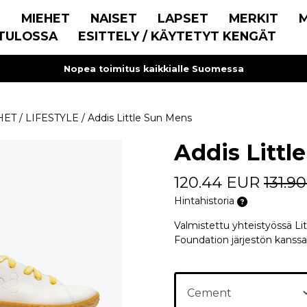
E
MIEHET
NAISET
LAPSET
MERKIT
TULOSSA
ESITTELY / KÄYTETYT KENGÄT
Nopea toimitus kaikkialle Suomessa
HET
/
LIFESTYLE
/
Addis Little Sun Mens
Addis Littl
120.44 EUR
131.9
Hintahistoria
Valmistettu yhteistyössä Li
Foundation järjestön kanssa