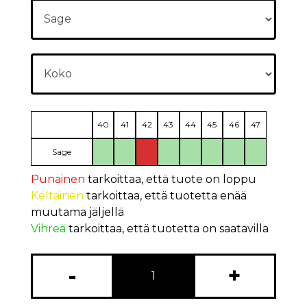
40
41
42
43
44
45
46
47
Sage
Punainen
tarkoittaa, että tuote on loppu
Keltainen
tarkoittaa, että tuotetta enää
muutama jäljellä
Vihreä
tarkoittaa, että tuotetta on saatavilla
-
+