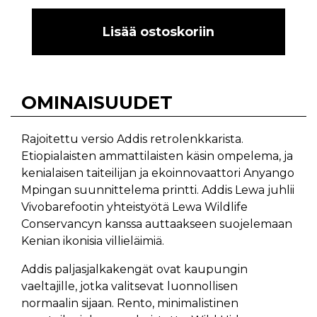
Lisää ostoskoriin
OMINAISUUDET
Rajoitettu versio Addis retrolenkkarista.
Etiopialaisten ammattilaisten käsin ompelema, ja
kenialaisen taiteilijan ja ekoinnovaattori
Anyango
Mpingan
suunnittelema printti. Addis Lewa juhlii
Vivobarefootin yhteistyötä
Lewa Wildlife
Conservancyn
kanssa auttaakseen suojelemaan
Kenian ikonisia villieläimiä.
Addis paljasjalkakengät ovat kaupungin
vaeltajille, jotka valitsevat luonnollisen
normaalin sijaan. Rento, minimalistinen