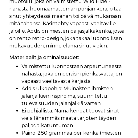
muotoilu, joka on valmistettu Wild Hide -
nahasta huomaamattoman pohjan kera, pitää
sinut yhteydessä maahan toi päivä mukanaan
mitä tahansa. Käsintehty vapaasti vaeltaville
jaloille. Addis on miesten paljasjalkakenkä, jossa
on rento retro-design, joka takaa luonnollisen
mukavuuden, minne elämä sinut viekin.
Materiaalit ja ominaisuudet:
Valmistettu luonnostaan arpeutuneesta
nahasta, joka on peräisin pienkasvattajien
vapaasti vaeltavasta karjasta
Addis ulkopohja: Muinaisten ihmisten
jalanjälkien inspiroima, suunniteltu
tulevaisuuden jalanjälkiä varten
Ei pohjallista: Nämä kengät tuovat sinut
vielä lähemmäs maata tarjoten täyden
paljasjalkatuntuman
Paino: 280 grammaa per kenkä (miesten