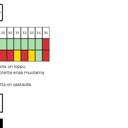
29
30
31
32
33
34
35
uote on loppu
 tuotetta enää muutama
tta on saatavilla