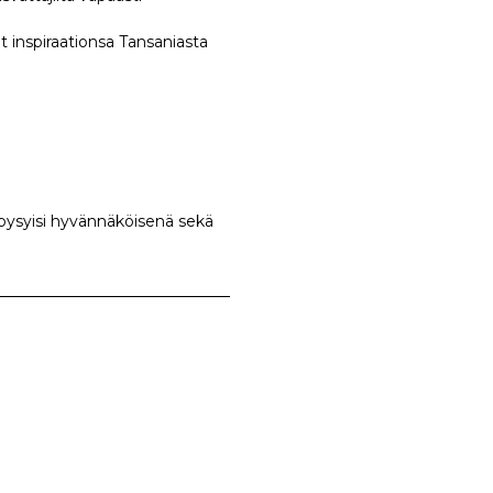
 inspiraationsa Tansaniasta
e pysyisi hyvännäköisenä sekä