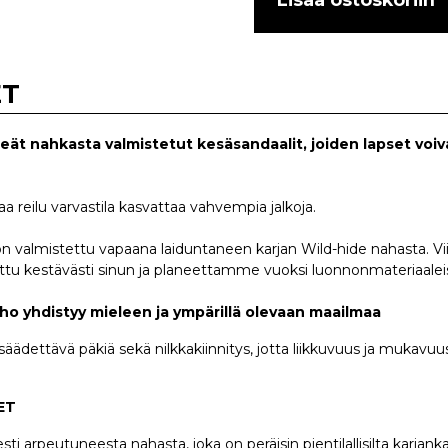
ET
eät nahkasta valmistetut kesäsandaalit, joiden lapset voiva
laa reilu varvastila kasvattaa vahvempia jalkoja.
 on valmistettu vapaana laiduntaneen karjan Wild-hide nahasta. Vi
tu kestävästi sinun ja planeettamme vuoksi luonnonmateriaalei
eho yhdistyy mieleen ja ympärillä olevaan maailmaa
 säädettävä päkiä sekä nilkkakiinnitys, jotta liikkuvuus ja mukavuus
ET
sti arpeutuneesta nahasta, joka on peräisin pientilallisilta karjanka