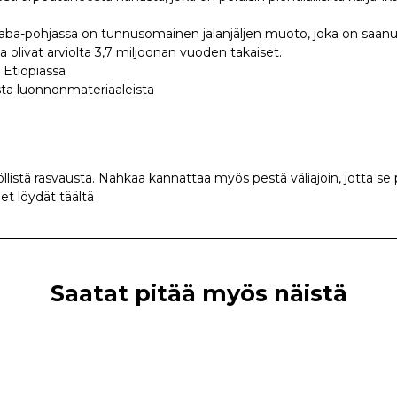
a-pohjassa on tunnusomainen jalanjäljen muoto, joka on saanut
tka olivat arviolta 3,7 miljoonan vuoden takaiset.
 Etiopiassa
sta luonnonmateriaaleista
llistä rasvausta. Nahkaa kannattaa myös pestä väliajoin, jotta s
et löydät täältä
Saatat pitää myös näistä