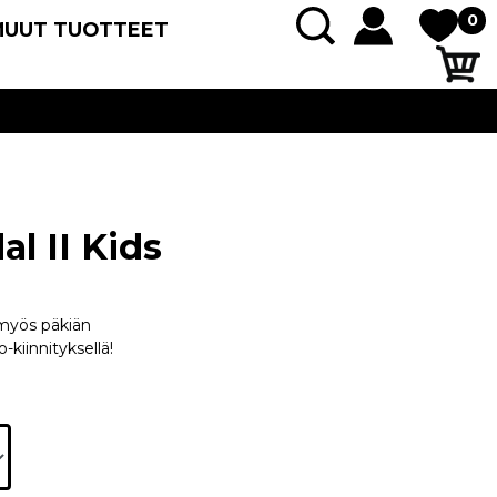
0
MUUT TUOTTEET
l II Kids
myös päkiän
-kiinnityksellä!