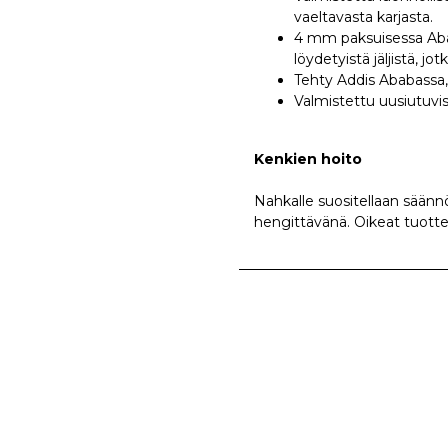
vaeltavasta karjasta.
4 mm paksuisessa Abab
löydetyistä jäljistä, jo
Tehty Addis Ababassa,
Valmistettu uusiutuvi
Kenkien hoito
Nahkalle suositellaan säännö
hengittävänä. Oikeat tuotte