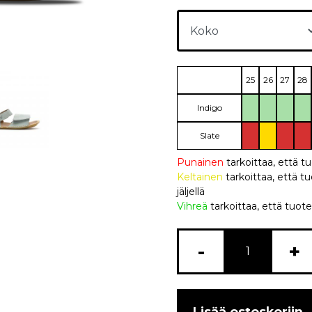
25
26
27
28
Indigo
Slate
Punainen
tarkoittaa, että t
Keltainen
tarkoittaa, että
jäljellä
Vihreä
tarkoittaa, että tuote
-
+
Lisää ostoskoriin