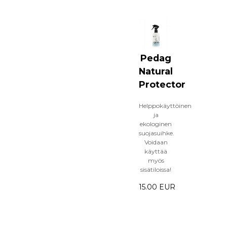
Pedag
Natural
Protector
Helppokäyttöinen
ja
ekologinen
suojasuihke.
Voidaan
käyttää
myös
sisätiloissa!
15.00 EUR