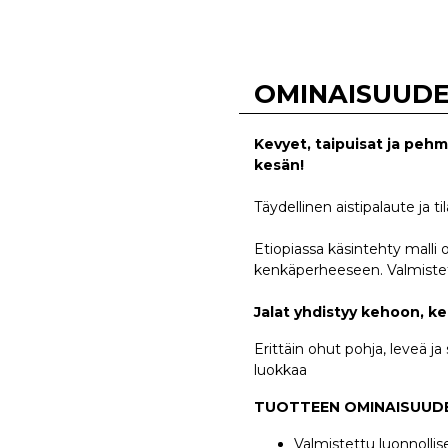
OMINAISUUD
Kevyet, taipuisat ja pehm
kesän!
Täydellinen aistipalaute ja ti
Etiopiassa käsintehty malli
kenkäperheeseen. Valmistet
Jalat yhdistyy kehoon, k
Erittäin ohut pohja, leveä ja
luokkaa
TUOTTEEN OMINAISUUD
Valmistettu luonnollise