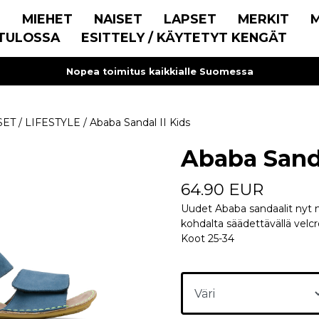
E
MIEHET
NAISET
LAPSET
MERKIT
TULOSSA
ESITTELY / KÄYTETYT KENGÄT
Nopea toimitus kaikkialle Suomessa
SET
/
LIFESTYLE
/
Ababa Sandal II Kids
Ababa Sanda
64.90 EUR
Uudet Ababa sandaalit nyt 
kohdalta säädettävällä velcro
Koot 25-34