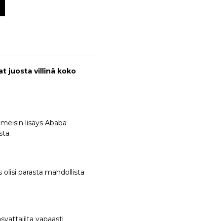
t juosta villinä koko
imeisin lisäys Ababa
sta.
 olisi parasta mahdollista
svattajilta vapaasti