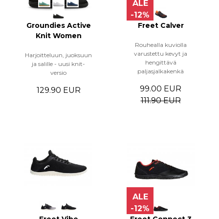
ALE
-12%
Groundies Active
Freet Calver
Knit Women
Rouhealla kuviolla
varustettu kevyt ja
Harjoitteluun, juoksuun
hengittävä
ja salille - uusi knit-
paljasjalkakenkä
versio
99.00 EUR
129.90 EUR
111.90 EUR
ALE
-12%