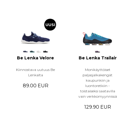
UUSI
Be Lenka Velore
Be Lenka Trailair
Kiinnostava uutuus Be
Monikäyttöiset
Lenkalta
paljasjalkakengät
kaupunkiin ja
89.00 EUR
luontoretkiin -
toistaiseksi saatavilla
vain verkkomyynnissä
129.90 EUR