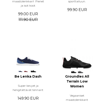
maastolenkkari! Pienet
sporttailuun.
ja isot koot
99.90 EUR
99.00 EUR
111.90 EUR
Be Lenka Dash
Groundies All
Terrain Low
Super kevyet ja
Women
hengitättävät tennarit
Vegaaniset
149.90 EUR
maastolenkkarit