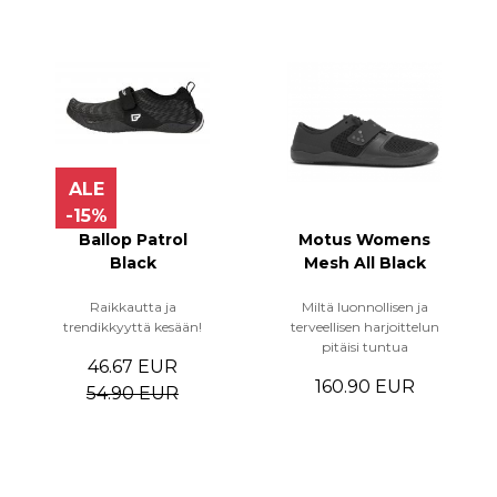
ALE
-15%
Ballop Patrol
Motus Womens
Black
Mesh All Black
Raikkautta ja
Miltä luonnollisen ja
trendikkyyttä kesään!
terveellisen harjoittelun
pitäisi tuntua
46.67 EUR
160.90 EUR
54.90 EUR