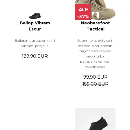
ALE
-37%
Ballop Vibram
Neobarefoot
Escur
Tactical
Ballopin uutuuslenkkari
Suunniteltu erityisesti
Vibram-pohjalla
maasto-olosuhteisiin,
tarjoten seuraavan
129.90 EUR
tason pidon
paljasjalkakenkien
maailmassa.
99.90 EUR
159.00 EUR