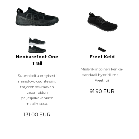
Neobarefoot One
Freet Keld
Trail
Mielenkiintoinen kenkä-
sandaali hybridi-malli
Suunniteltu erityisesti
Freetiltä
maasto-olosuhteisiin,
tarjoten seuraavan
91.90 EUR
tason pidon
paljasjalkakenkien
maailmassa.
131.00 EUR