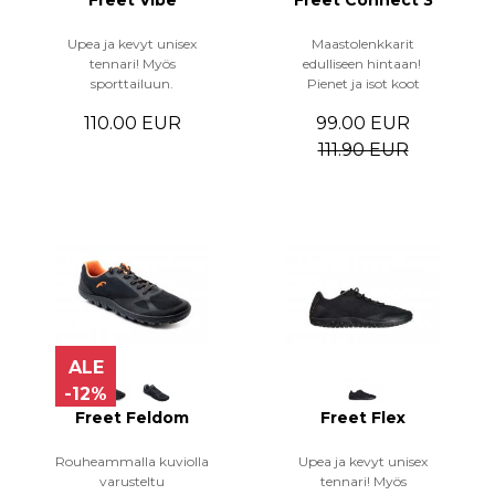
Freet Vibe
Freet Connect 3
Upea ja kevyt unisex
Maastolenkkarit
tennari! Myös
edulliseen hintaan!
sporttailuun.
Pienet ja isot koot
110.00 EUR
99.00 EUR
111.90 EUR
ALE
-12%
Freet Feldom
Freet Flex
Rouheammalla kuviolla
Upea ja kevyt unisex
varusteltu
tennari! Myös