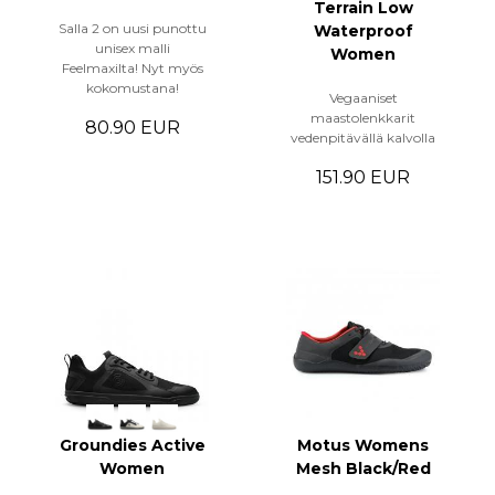
Terrain Low
Salla 2 on uusi punottu
Waterproof
unisex malli
Women
Feelmaxilta! Nyt myös
kokomustana!
Vegaaniset
maastolenkkarit
80.90 EUR
vedenpitävällä kalvolla
151.90 EUR
Groundies Active
Motus Womens
Women
Mesh Black/Red