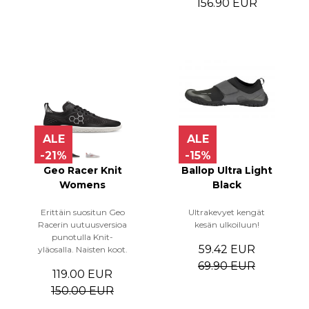
156.90 EUR
ALE
ALE
-21%
-15%
Geo Racer Knit
Ballop Ultra Light
Womens
Black
Erittäin suositun Geo
Ultrakevyet kengät
Racerin uutuusversioa
kesän ulkoiluun!
punotulla Knit-
59.42 EUR
yläosalla. Naisten koot.
69.90 EUR
119.00 EUR
150.00 EUR