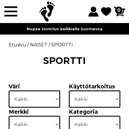
0
Myymälämme sijaitsevat Lahdessa ja Helsingissä.
Etusivu
/
NAISET
/
SPORTTI
SPORTTI
Väri
Käyttötarkoitus
Merkki
Kategoria