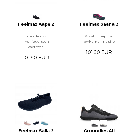
Feelmax Aapa 2
Feelmax Saana 3
Leveä kenkä
Kevyt ja taipuisa
monipuoliseen
kenkämalli naisille
käyttöön!
101.90 EUR
101.90 EUR
Feelmax Salla 2
Groundies All