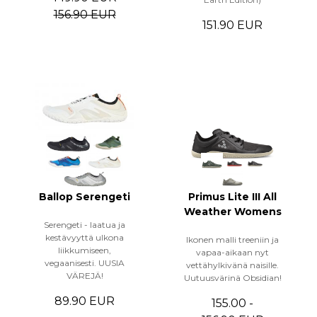
156.90 EUR
151.90 EUR
Ballop Serengeti
Primus Lite III All
Weather Womens
Serengeti - laatua ja
kestävyyttä ulkona
Ikonen malli treeniin ja
liikkumiseen,
vapaa-aikaan nyt
vegaanisesti. UUSIA
vettähylkivänä naisille.
VÄREJÄ!
Uutuusvärinä Obsidian!
89.90 EUR
155.00 -