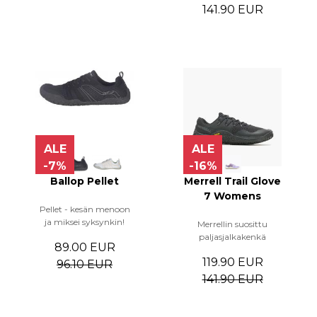
141.90 EUR
ALE
ALE
-7%
-16%
Ballop Pellet
Merrell Trail Glove
7 Womens
Pellet - kesän menoon
ja miksei syksynkin!
Merrellin suosittu
paljasjalkakenkä
89.00 EUR
119.90 EUR
96.10 EUR
141.90 EUR