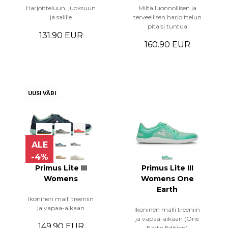
Harjoitteluun, juoksuun
Miltä luonnollisen ja
ja salille
terveellisen harjoittelun
pitäisi tuntua
131.90 EUR
160.90 EUR
UUSI VÄRI
ALE
-4%
Primus Lite III
Primus Lite III
Womens
Womens One
Earth
Ikoninen malli treeniin
ja vapaa-aikaan
Ikoninen malli treeniin
ja vapaa-aikaan (One
149.90 EUR
Earth Edition)