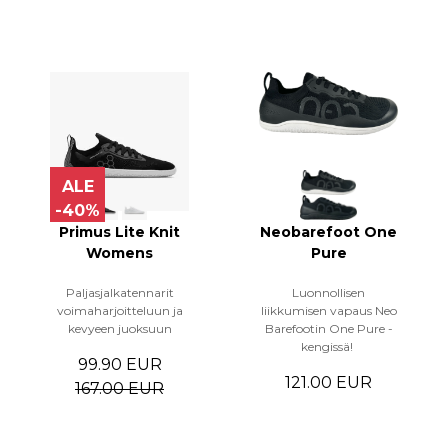
ALE
-40%
Primus Lite Knit
Neobarefoot One
Womens
Pure
Paljasjalkatennarit
Luonnollisen
voimaharjoitteluun ja
liikkumisen vapaus Neo
kevyeen juoksuun
Barefootin One Pure -
kengissä!
99.90 EUR
121.00 EUR
167.00 EUR