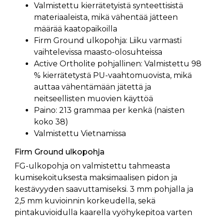
Valmistettu kierrätetyistä synteettisistä
materiaaleista, mikä vähentää jätteen
määrää kaatopaikoilla
Firm Ground ulkopohja: Liiku varmasti
vaihtelevissa maasto-olosuhteissa
Active Ortholite pohjallinen: Valmistettu 98
% kierrätetystä PU-vaahtomuovista, mikä
auttaa vähentämään jätettä ja
neitseellisten muovien käyttöä
Paino: 213 grammaa per kenkä (naisten
koko 38)
Valmistettu Vietnamissa
Firm Ground ulkopohja
FG-ulkopohja on valmistettu tahmeasta
kumisekoituksesta maksimaalisen pidon ja
kestävyyden saavuttamiseksi. 3 mm pohjalla ja
2,5 mm kuvioinnin korkeudella, sekä
pintakuvioidulla kaarella vyöhykepitoa varten