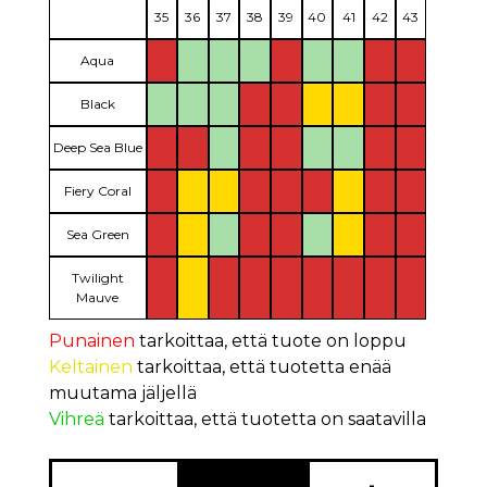
35
36
37
38
39
40
41
42
43
Aqua
Black
Deep Sea Blue
Fiery Coral
Sea Green
Twilight
Mauve
Punainen
tarkoittaa, että tuote on loppu
Keltainen
tarkoittaa, että tuotetta enää
muutama jäljellä
Vihreä
tarkoittaa, että tuotetta on saatavilla