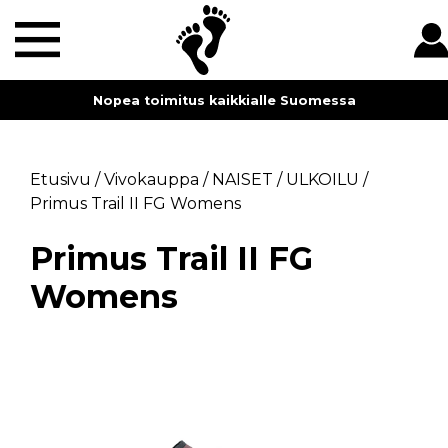
Nopea toimitus kaikkialle Suomessa
Etusivu
/
Vivokauppa
/
NAISET
/
ULKOILU
/
Primus Trail II FG Womens
Primus Trail II FG
Womens